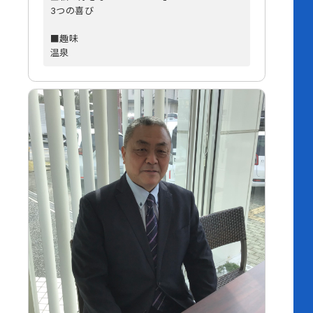
3つの喜び
■趣味
温泉