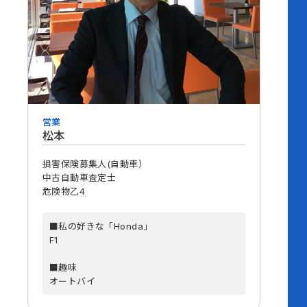
営業
松本
損害保険募集人(自動車）
中古自動車査定士
危険物乙4
■私の好きな「Honda」
F1
■趣味
オートバイ