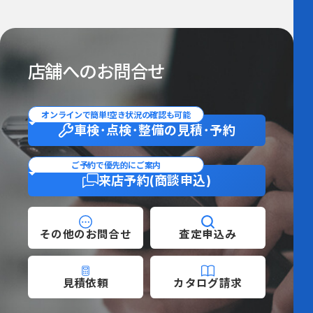
店舗へのお問合せ
オンラインで簡単!空き状況の確認も可能
車検･点検･整備の
見積･予約
ご予約で優先的にご案内
来店予約
(商談申込)
その他の
お問合せ
査定
申込み
見積依頼
カタログ
請求