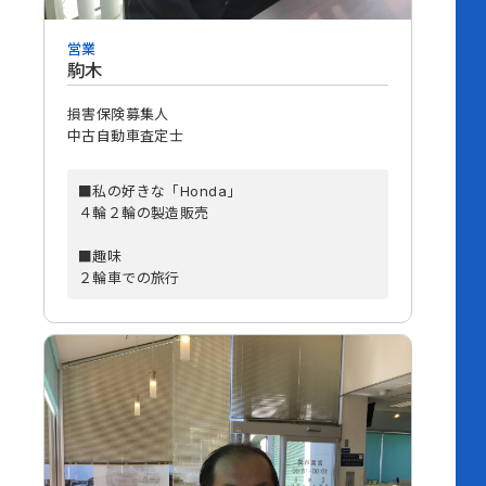
営業
駒木
損害保険募集人
中古自動車査定士
■私の好きな「Honda」
４輪２輪の製造販売
■趣味
２輪車での旅行