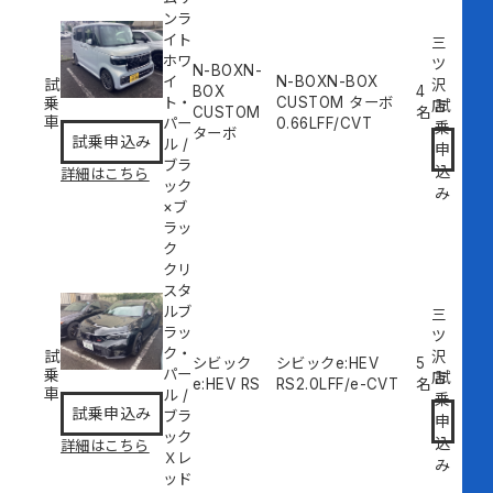
ンラ
イト
三
ホワ
ツ
N-BOXN-
イ
N-BOXN-BOX
試
沢
BOX
4
乗
ト・
CUSTOM ターボ
試
店
CUSTOM
名
車
パー
0.66L
FF/CVT
乗
ターボ
試乗申込み
ル
/
申
ブラ
込
詳細はこちら
ック
み
×ブ
ラッ
ク
クリ
スタ
ルブ
三
ラッ
ツ
ク・
試
沢
シビック
シビックe:HEV
5
乗
パー
試
店
e:HEV RS
RS
2.0L
FF/e-CVT
名
車
ル
/
乗
試乗申込み
ブラ
申
ック
込
詳細はこちら
Ｘレ
み
ッド