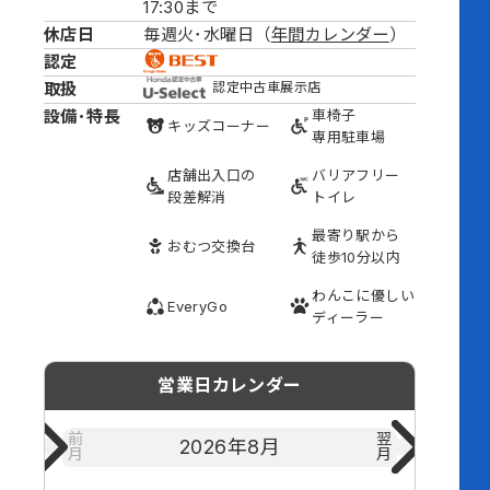
17:30まで
休店日
毎週火･水曜日（
年間カレンダー
）
認定
取扱
認定中古車展示店
設備･特長
車椅子
キッズ
コーナー
専用駐車場
店舗出入口の
バリアフリー
段差解消
トイレ
最寄り駅から
おむつ
交換台
徒歩10分以内
わんこに
優しい
EveryGo
ディーラー
営業日カレンダー
前
翌
2026年
8月
月
月