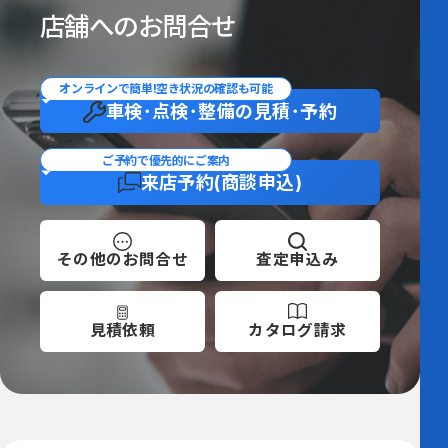
店舗へのお問合せ
オンラインで簡単!空き状況の確認も可能
車検･点検･整備の
見積･予約
ご予約で優先的にご案内
来店予約
(商談申込)
その他の
お問合せ
査定
申込み
見積依頼
カタログ
請求