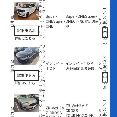
プラ
チナ
三
ホワ
ツ
イ
Super-
Super-ONESuper-
試
沢
4
乗
ト・
ONESuper-
ONE
0
FF/固定比減速
試
店
名
車
パー
ONE
機
乗
試乗申込み
ル
/
申
グレ
込
詳細はこちら
ー
み
クリ
スタ
三
ルブ
ツ
ラッ
試
沢
インサイト
インサイトＴＯＰ
5
乗
ク・
試
店
ＴＯＰ
0
FF/固定比減速機
名
車
パー
乗
試乗申込み
ル
/
申
ブラ
込
詳細はこちら
ック
み
デザ
ート
三
ベー
ツ
ジ
ZR-Ve:HEV Z
ZR-Ve:HEV
試
沢
ュ・
CROSS
5
乗
Z CROSS
試
店
パー
TOURING
2.0L
FF/e-
名