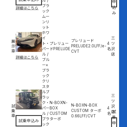
ル
/
申
ブラ
込
詳細はこちら
ック
み
ムー
ンリ
ット
ホワ
イ
三
プレリュード
展
ト・
プレリュー
4
ツ
示
PRELUDE
2.0L
FF/e-
パー
ドPRELUDE
名
沢
車
CVT
ル
/
店
詳細はこちら
ブル
ー×
ブラ
ック
クリ
スタ
ルブ
三
ラッ
ツ
ク・
N-BOXN-
N-BOXN-BOX
試
沢
パー
BOX
4
乗
CUSTOM ターボ
試
店
ル
/
CUSTOM
名
車
0.66L
FF/CVT
乗
ブラ
ターボ
試乗申込み
申
ック