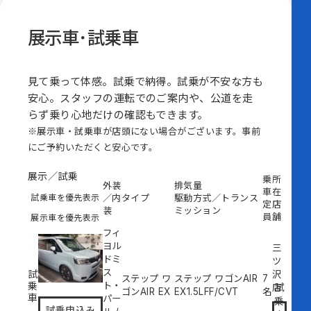
展示車･試乗車
見て乗って体感。試乗で納得。試乗が不安な方も
安心。スタッフの運転でのご案内や、公道を走
らず乗り心地だけの確認もできます。
※展示車・試乗車が店頭にない場合がございます。事前
にご予約いただくと安心です。
展示／試乗
乗
所
外装
排気量
車
在
試乗車を優先表示
／内
タイプ
駆動方式／トランス
定
店
装
ミッション
員
舗
展示車を優先表示
フィ
ヨル
三
ドミ
ツ
ス
試
沢
ステップ ワ
ステップ ワゴンAIR
7
乗
ト・
試
店
ゴンAIR EX
EX
1.5L
FF/CVT
名
車
パー
乗
試乗申込み