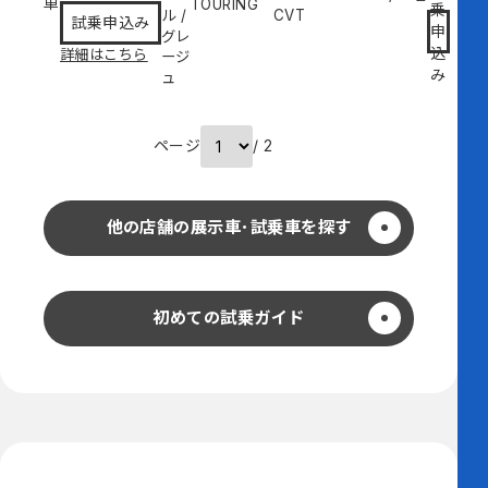
車
TOURING
乗
ル
/
CVT
試乗申込み
申
グレ
込
詳細はこちら
ージ
み
ュ
ページ
/ 2
他の店舗の展示車･試乗車を探す
初めての試乗ガイド