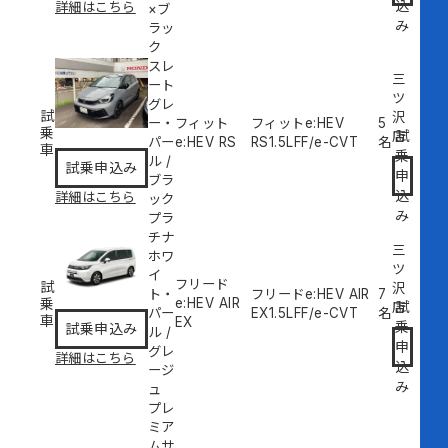
込
詳細はこちら
×ブ
み
ラッ
ク
スレ
三
ート
ツ
グレ
試
沢
ー・
フィット
フィットe:HEV
5
乗
試
店
パー
e:HEV RS
RS
1.5L
FF/e-CVT
名
車
乗
ル
/
試乗申込み
申
ブラ
込
詳細はこちら
ック
み
プラ
チナ
三
ホワ
ツ
イ
フリード
試
沢
ト・
フリードe:HEV AIR
7
乗
e:HEV AIR
試
店
パー
EX
1.5L
FF/e-CVT
名
車
EX
乗
試乗申込み
ル
/
申
グレ
詳細はこちら
込
ージ
み
ュ
プレ
ミア
ムサ