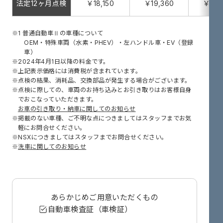
法定12ヶ月点検
￥18,150
￥19,360
￥21,
1 普通自動車Ⅱの車種について
OEM・特殊車両（水素・PHEV）・左ハンドル車・EV（登録
車）
2024年4月1日以降の料金です。
上記表示価格には消費税が含まれています。
点検の結果、消耗品、交換部品が発生する場合がございます。
点検に際しての、車両のお持ち込みとお引き取りはお客様自身
でおこなっていただきます。
お車の引き取り・納車に関してのお知らせ
掲載のない車種、ご不明な点につきましてはスタッフまでお気
軽にお問合せください。
NSXにつきましてはスタッフまでお問合せください。
洗車に関してのお知らせ
あらかじめ
ご用意いただくもの
自動車検査証（車検証）