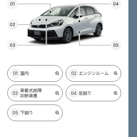
01
室内
02
エンジン
ルーム
車載式故障
03
04
足廻り
診断装置
05
下廻り