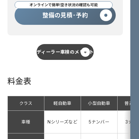
オンラインで簡単!空き状況の確認も可能
整備の見積･予約
ディーラー車検のメリット
料金表
クラス
軽自動車
小型自動車
普通自
車種
Nシリーズなど
5ナンバー
3ナン