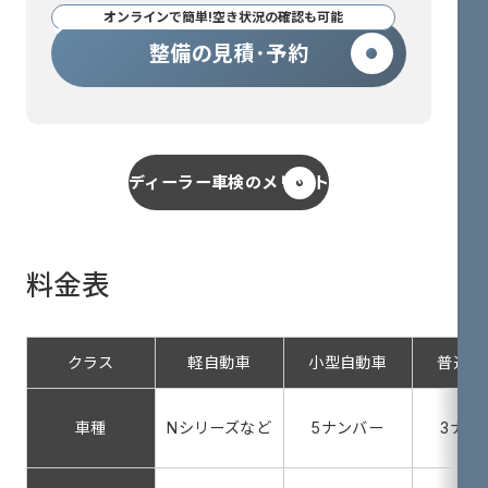
オンラインで簡単!空き状況の確認も可能
整備の見積･予約
ディーラー車検のメリット
料金表
クラス
軽自動車
小型自動車
普通自
車種
Nシリーズなど
5ナンバー
3ナン