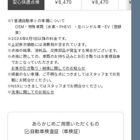
安心快適点検
￥8,470
￥8,470
￥8,4
1 普通自動車Ⅱの車種について
OEM・特殊車両（水素・PHEV）・左ハンドル車・EV（登録
車）
2024年4月1日以降の料金です。
上記表示価格には消費税が含まれています。
点検の結果、消耗品、交換部品が発生する場合がございます。
点検に際しての、車両のお持ち込みとお引き取りはお客様自身
でおこなっていただきます。
お車の引き取り・納車に関してのお知らせ
掲載のない車種、ご不明な点につきましてはスタッフまでお気
軽にお問合せください。
NSXにつきましてはスタッフまでお問合せください。
洗車に関してのお知らせ
あらかじめ
ご用意いただくもの
自動車検査証（車検証）