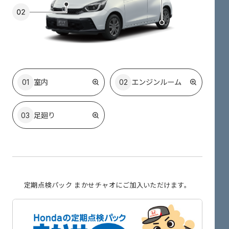
01
室内
02
エンジン
ルーム
03
足廻り
定期点検パック まかせチャオに
ご加入いただけます。