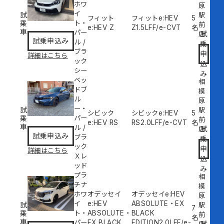
ホワ
原
イ
試
駅
フィット
フィットe:HEV
5
乗
ト・
前
e:HEV Z
Z
1.5L
FF/e-CVT
名
車
パー
試
店
試乗申込み
ル
/
乗
ブラ
申
詳細はこちら
ック
込
シー
み
ベッ
相
ドブ
模
ル
原
ー・
試
駅
シビック
シビックe:HEV
5
乗
パー
前
e:HEV RS
RS
2.0L
FF/e-CVT
名
車
ル
/
試
店
試乗申込み
ブラ
乗
ック
申
詳細はこちら
Ｘレ
込
ッド
み
プラ
相
チナ
模
ホワ
オデッセイ
オデッセイe:HEV
原
イ
e:HEV
ABSOLUTE・EX
試
駅
7
乗
ト・
ABSOLUTE・
BLACK
前
名
車
パー
EX BLACK
EDITION
2.0L
FF/e-
試