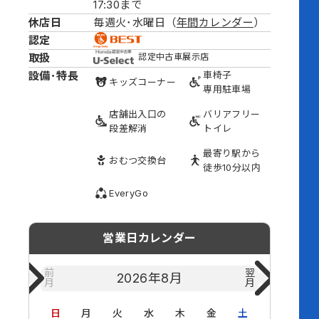
17:30まで
休店日
毎週火･水曜日（
年間カレンダー
）
認定
取扱
認定中古車展示店
設備･特長
車椅子
キッズ
コーナー
専用駐車場
店舗出入口の
バリアフリー
段差解消
トイレ
最寄り駅から
おむつ
交換台
徒歩10分以内
EveryGo
営業日カレンダー
前
翌
2026年
8月
月
月
日
月
火
水
木
金
土
日
月