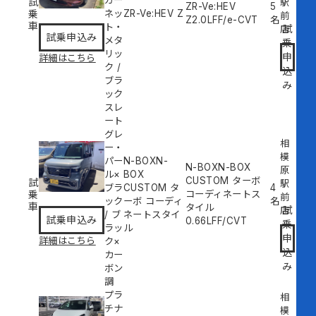
ガー
試
駅
ZR-Ve:HEV
5
乗
ネッ
ZR-Ve:HEV Z
前
Z
2.0L
FF/e-CVT
名
車
ト・
試
店
試乗申込み
メタ
乗
リッ
申
詳細はこちら
ク
/
込
ブラ
み
ック
スレ
ート
グレ
相
ー・
模
パー
N-BOXN-
N-BOXN-BOX
原
ル×
BOX
CUSTOM ターボ
試
駅
ブラ
CUSTOM タ
4
乗
コーディネートス
前
ック
ーボ コーディ
名
車
タイル
試
店
/
ブ
ネートスタイ
試乗申込み
0.66L
FF/CVT
乗
ラッ
ル
申
詳細はこちら
ク×
込
カー
み
ボン
調
プラ
相
チナ
模