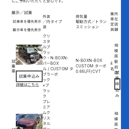
にご予約いただくと安心です。
展示／試乗
乗
所
外装
排気量
車
在
試乗車を優先表示
／内
タイプ
駆動方式／トラン
定
店
装
スミッション
員
舗
展示車を優先表示
クリ
スタ
相
ルブ
模
ラッ
原
ク・
N-BOXN-
N-BOXN-BOX
試
駅
パー
BOX
4
乗
CUSTOM ターボ
前
ル
/
CUSTOM タ
名
車
0.66L
FF/CVT
試
店
ブラ
ーボ
試乗申込み
乗
ック
申
詳細はこちら
×ブ
込
ラッ
み
ク
プレ
ミア
ムク
相
リス
模
タル
原