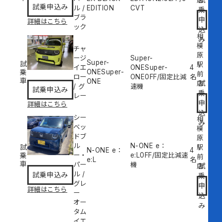
店
試乗申込み
ル
/
EDITION
CVT
乗
ブラ
申
詳細はこちら
ック
込
相
み
模
チャ
原
ージ
Super-
Super-
試
駅
イエ
ONESuper-
4
乗
ONESuper-
前
ロー
ONE
0
FF/固定比減
名
車
ONE
試
店
/
グ
速機
試乗申込み
乗
レー
申
詳細はこちら
込
シー
相
み
ベッ
模
ドブ
原
ル
N-ONE e：
試
駅
N-ONE e：
4
乗
ー・
e:L
0
FF/固定比減速
前
e:L
名
車
パー
機
試
店
ル
/
試乗申込み
乗
グレ
申
詳細はこちら
ー
込
オー
み
タム
イエ