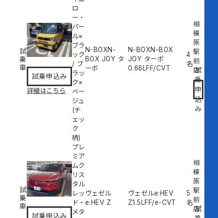
ロ
ー・
相
パー
模
ル×
原
ブラ
N-BOXN-
N-BOXN-BOX
試
駅
ック
4
乗
BOX JOY タ
JOY ターボ
前
/
ブ
名
車
ーボ
0.66L
FF/CVT
試
店
ラッ
試乗申込み
乗
ク×
申
詳細はこちら
ベー
込
ジュ
み
(チ
ェッ
ク
柄)
プレ
ミア
相
ムク
模
リス
原
タル
試
駅
レッ
ヴェゼル
ヴェゼルe:HEV
5
乗
前
ド・
e:HEV Z
Z
1.5L
FF/e-CVT
名
車
試
店
メタ
試乗申込み