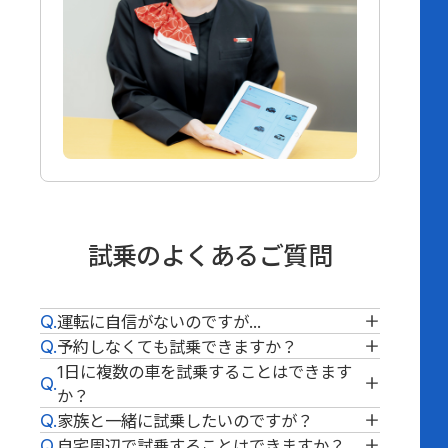
試乗のよくあるご質問
運転に自信がないのですが...
予約しなくても試乗できますか？
公道に出る前にスタッフがしっかりサポー
1日に複数の車を試乗することはできます
トいたします。
お目当ての車があれば試乗可能です。ただ
か？
ご希望に応じて運転代行も可能で、車両保
し、当日お店にない場合もございますの
家族と一緒に試乗したいのですが？
険も完備していますので安心です。
で、事前予約がおすすめです。
事前にご連絡いただければ、複数のお車を
自宅周辺で試乗することはできますか？