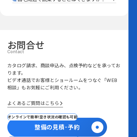
ご用意いたします。
ご家族やご友人と一緒にご試乗いただけま
す。チャイルドシートもご用意していま
ご自宅近隣での試乗も可能です。駐車場で
す。
の駐車体験もお試しいただけます。
お問合せ
カタログ請求、商談申込み、点検予約などを承ってお
ります。
ビデオ通話でお客様とショールームをつなぐ
「WEB
相談」も
お気軽にご利用ください。
よくあるご質問はこちら
オンラインで簡単!空き状況の確認も可能
整備の見積･予約