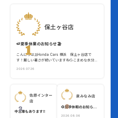
保土ヶ谷店
🍉夏季休業のお知らせ🏖️
1
こんにちは⛱️Honda Cars 横浜 保土ヶ谷店で
す！厳しい暑さが続いていますね💦こまめな水分
補給を心掛けて、今週も頑張りましょう‼️今...
2026.07.26
佐原インター
泉みなみ店
店
3
🌻夏季休暇のお知らせ🌼
2
中古車もあります‼️
2026.08.06