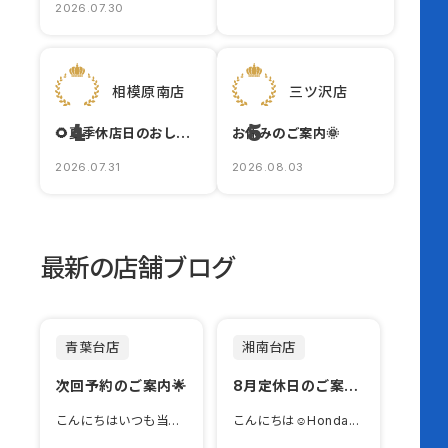
2026.07.30
相模原南店
三ツ沢店
4
5
🌻夏季休店日のおしらせ
お休みのご案内🌞
2026.07.31
2026.08.03
最新の店舗ブログ
青葉台店
湘南台店
次回予約のご案内🌟
8月定休日のご案内！
こんにちはいつも当店のブロ...
こんにちは☺️Honda...