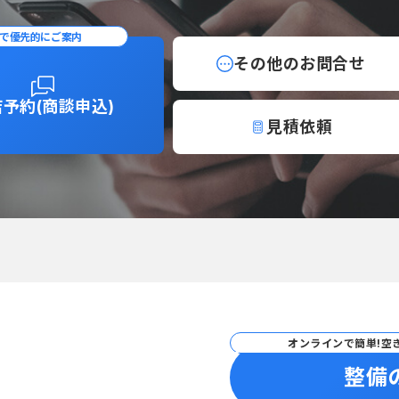
で優先的にご案内
その他の
お問合せ
店予約
(商談申込)
見積依頼
オンラインで簡単!空
整備