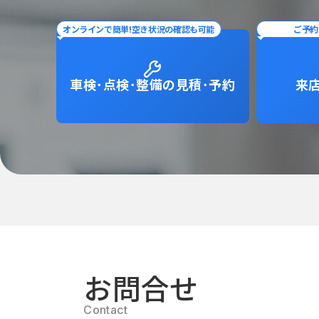
オンラインで簡単!空き状況の確認も可能
ご予約
車検･点検･整備の
見積･予約
来
お問合せ