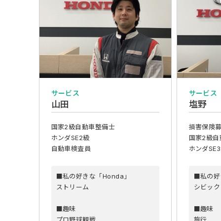
サービス
サービス
山田
塩野
国家2級自動車整備士
損害保険
ホンダSE2級
国家2級自
自動車検査員
ホンダSE
■私の好きな「Honda」
■私の好
ストリーム
シビック
■趣味
■趣味
プロ野球観戦
旅行