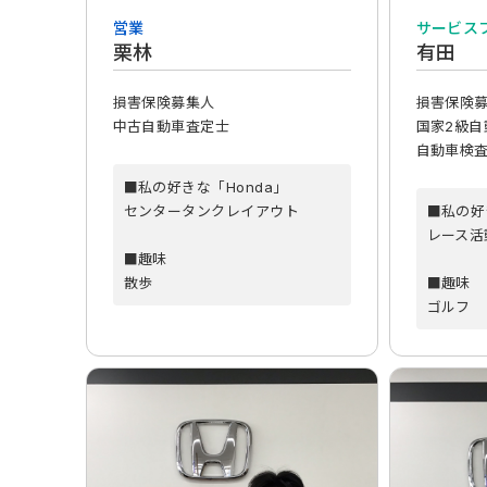
営業
サービス
栗林
有田
損害保険募集人
損害保険
中古自動車査定士
国家2級自
自動車検
■私の好きな「Honda」
センタータンクレイアウト
■私の好
レース活
■趣味
散歩
■趣味
ゴルフ