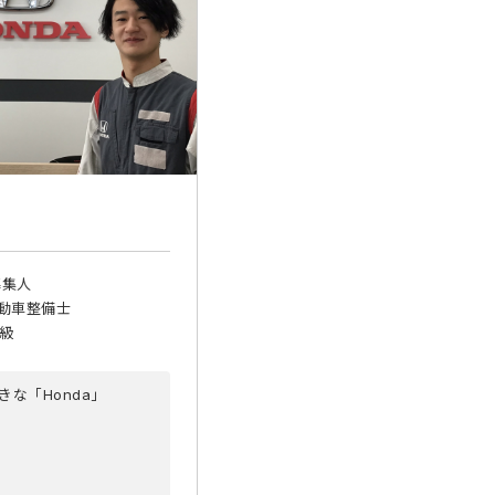
募集人
動車整備士
3級
きな「Honda」