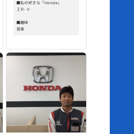
■私の好きな「Honda」
ＺＲ-Ｖ
■趣味
音楽