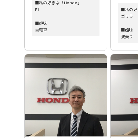
■私の好きな「Honda」
F1
■私の好
ゴリラ
■趣味
自転車
■趣味
波乗り