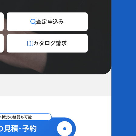
査定
申込み
カタログ
請求
き状況の確認も可能
の見積･予約