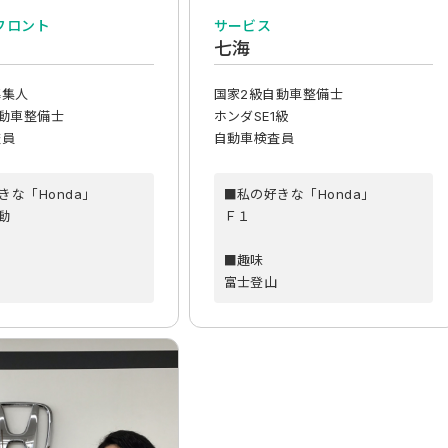
フロント
サービス
七海
募集人
国家2級自動車整備士
動車整備士
ホンダSE1級
査員
自動車検査員
きな「Honda」
■私の好きな「Honda」
動
Ｆ１
■趣味
富士登山