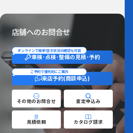
店舗へのお問合せ
オンラインで簡単!空き状況の確認も可能
車検･点検･整備の
見積･予約
ご予約で優先的にご案内
来店予約
(商談申込)
その他の
お問合せ
査定
申込み
見積依頼
カタログ
請求