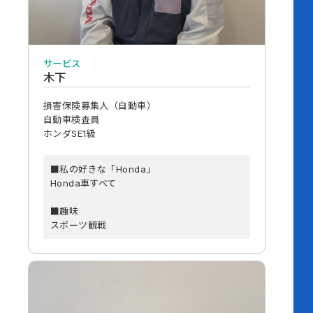
サービス
木下
損害保険募集人（自動車）
自動車検査員
ホンダSE1級
■私の好きな「Honda」
Honda車すべて
■趣味
スポーツ観戦