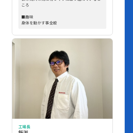
ころ
■趣味
身体を動かす事全般
工場長
飯渕