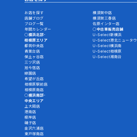
お店を探す
横須賀中店
店舗ブログ
横須賀三春店
ブログ一覧
佐原インター店
年間カレンダー
中古車販売店舗
横浜北部･
U-Select新横浜
相模原エリア
U-Select港北ニュータ
都筑中央店
U-Select横浜南
青葉台店
U-Select相模原
保土ヶ谷店
U-Select湘南台
三ツ沢店
旭今宿店
緑園店
希望が丘店
相模原駅前店
相模原南店
横浜南部･
中央エリア
上大岡店
港南店
根岸店
磯子店
金沢六浦店
東戸塚南店