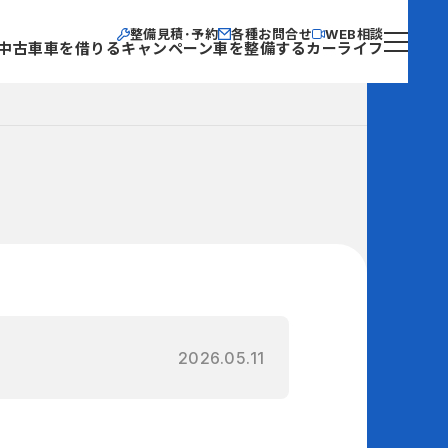
整備見積･予約
各種お問合せ
WEB相談
中古車
車を借りる
キャンペーン
車を整備する
カーライフ
2026.05.11