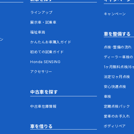
ラインアップ
キャンペーン
展示車・試乗車
福祉車両
車を整備する
ウン
かんたんお車購入ガイド
点検･整備の流れ
初めての試乗ガイド
ディーラー車検の
Honda SENSING
1ヶ月無料点検/6
アクセサリー
法定12ヶ月点検
安心快適点検
中古車を探す
車検
中古車在庫情報
定期点検パック
愛車のお手入れ
車を借りる
ボディリペア