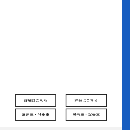
オデッセイと同じタイプの車種
を探す
ステップ ワゴン
フリード
ようこそ、FAMILY
広がる空間、つながる笑
FIRST classへ。
顔。 家族の絆を深めるカ
ーライフ。
詳細はこちら
詳細はこちら
展示車・試乗車
展示車・試乗車