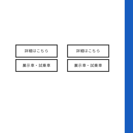
N-VAN
N-VAN e:
「積む」「運ぶ」をもっ
使える軽EV、はじまる
と自由に。
詳細はこちら
詳細はこちら
展示車・試乗車
展示車・試乗車
N-BOX
N-ONE
圧倒的な存在感と、一段
生活を丁寧に。この瞬間