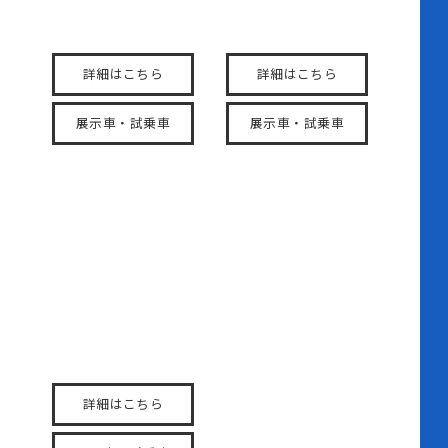
上の風格を感じる新しい
を特別に。
表情。
詳細はこちら
詳細はこちら
展示車・試乗車
展示車・試乗車
N-ONE e:
身軽で、気軽。毎日の運
転が楽しみに変わる。
詳細はこちら