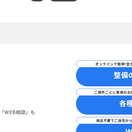
オンラインで簡単!空
整備
ご用件ごとに専用のお
各
「WEB相談」も
来店不要でご自宅か
W