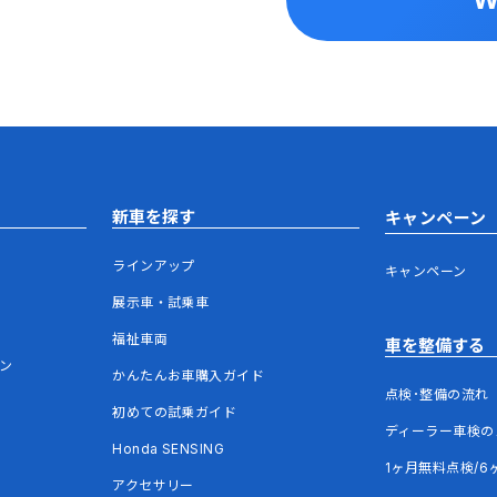
新車を探す
キャンペーン
ラインアップ
キャンペーン
展示車・試乗車
福祉車両
車を整備する
ウン
かんたんお車購入ガイド
点検･整備の流れ
初めての試乗ガイド
ディーラー車検の
Honda SENSING
1ヶ月無料点検/6
アクセサリー