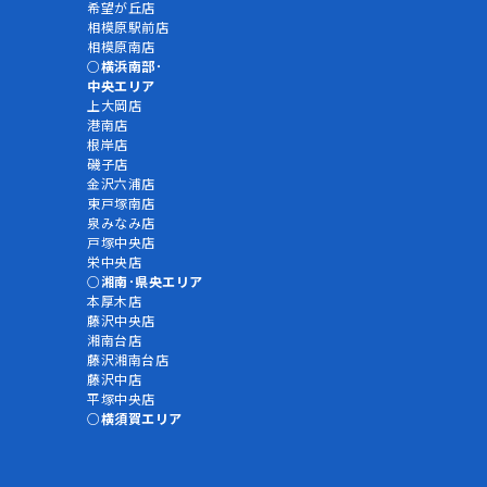
希望が丘店
相模原駅前店
相模原南店
横浜南部･
中央エリア
上大岡店
港南店
根岸店
磯子店
金沢六浦店
東戸塚南店
泉みなみ店
戸塚中央店
栄中央店
湘南･県央エリア
本厚木店
藤沢中央店
湘南台店
藤沢湘南台店
藤沢中店
平塚中央店
横須賀エリア