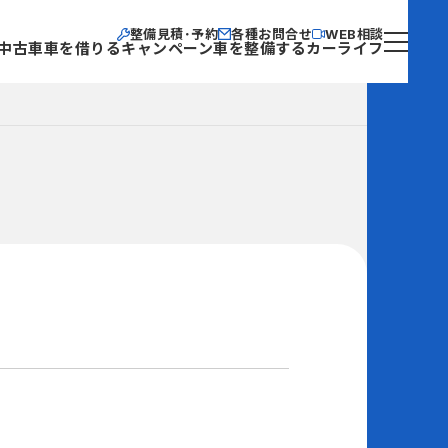
整備見積･予約
各種お問合せ
WEB相談
中古車
車を借りる
キャンペーン
車を整備する
カーライフ