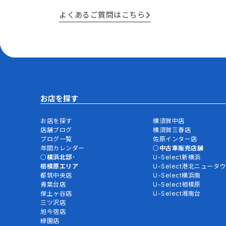
よくあるご質問はこちら
お店を探す
お店を探す
横須賀中店
店舗ブログ
横須賀三春店
ブログ一覧
佐原インター店
年間カレンダー
中古車販売店舗
横浜北部･
U-Select新横浜
相模原エリア
U-Select港北ニュータ
都筑中央店
U-Select横浜南
青葉台店
U-Select相模原
保土ヶ谷店
U-Select湘南台
三ツ沢店
旭今宿店
緑園店