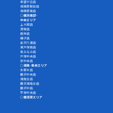
希望が丘店
相模原駅前店
相模原南店
横浜南部･
中央エリア
上大岡店
港南店
根岸店
磯子店
金沢六浦店
東戸塚南店
泉みなみ店
戸塚中央店
栄中央店
湘南･県央エリア
本厚木店
藤沢中央店
湘南台店
藤沢湘南台店
藤沢中店
平塚中央店
横須賀エリア