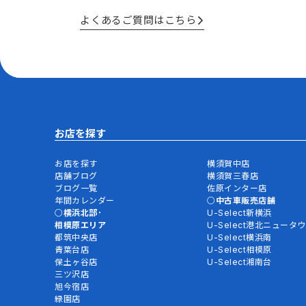
よくあるご質問はこちら
お店を探す
お店を探す
横須賀中店
店舗ブログ
横須賀三春店
ブログ一覧
佐原インター店
年間カレンダー
中古車販売店舗
横浜北部･
U-Select新横浜
相模原エリア
U-Select港北ニュータ
都筑中央店
U-Select横浜南
青葉台店
U-Select相模原
保土ヶ谷店
U-Select湘南台
三ツ沢店
旭今宿店
緑園店