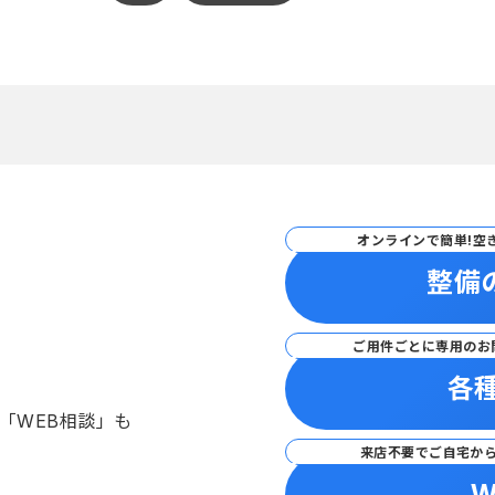
オンラインで簡単!空
整備
ご用件ごとに専用のお
各
「WEB相談」も
来店不要でご自宅か
W