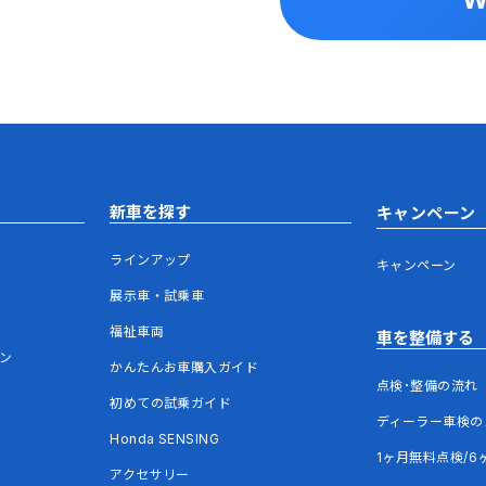
新車を探す
キャンペーン
ラインアップ
キャンペーン
展示車・試乗車
福祉車両
車を整備する
ウン
かんたんお車購入ガイド
点検･整備の流れ
初めての試乗ガイド
ディーラー車検の
Honda SENSING
1ヶ月無料点検/6
アクセサリー