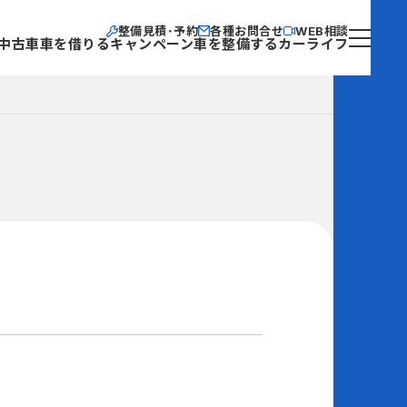
整備見積･予約
各種お問合せ
WEB相談
中古車
車を借りる
キャンペーン
車を整備する
カーライフ