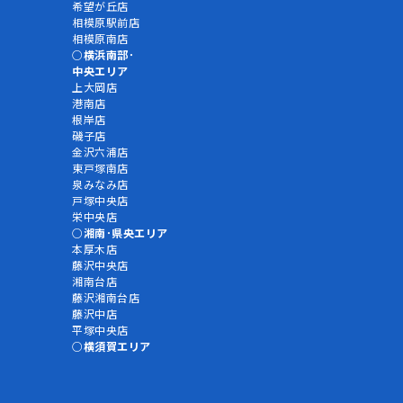
希望が丘店
相模原駅前店
相模原南店
横浜南部･
中央エリア
上大岡店
港南店
根岸店
磯子店
金沢六浦店
東戸塚南店
泉みなみ店
戸塚中央店
栄中央店
湘南･県央エリア
本厚木店
藤沢中央店
湘南台店
藤沢湘南台店
藤沢中店
平塚中央店
横須賀エリア