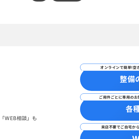
オンラインで簡単!空
整備
ご用件ごとに専用のお
各
「WEB相談」も
来店不要でご自宅か
W