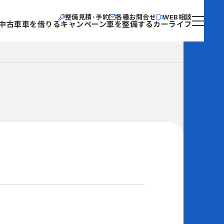
整備見積･予約
各種お問合せ
WEB相談
中古車
車を借りる
キャンペーン
車を整備する
カーライフ