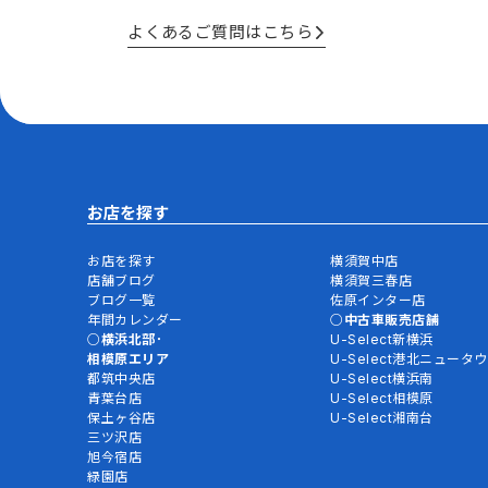
よくあるご質問はこちら
お店を探す
お店を探す
横須賀中店
店舗ブログ
横須賀三春店
ブログ一覧
佐原インター店
年間カレンダー
中古車販売店舗
横浜北部･
U-Select新横浜
相模原エリア
U-Select港北ニュータ
都筑中央店
U-Select横浜南
青葉台店
U-Select相模原
保土ヶ谷店
U-Select湘南台
三ツ沢店
旭今宿店
緑園店