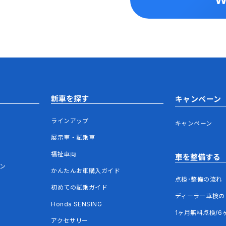
新車を探す
キャンペーン
ラインアップ
キャンペーン
展示車・試乗車
福祉車両
車を整備する
ウン
かんたんお車購入ガイド
点検･整備の流れ
初めての試乗ガイド
ディーラー車検の
Honda SENSING
1ヶ月無料点検/6
アクセサリー