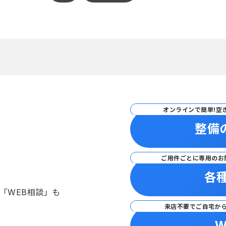
オンラインで簡単!空
整備
ご用件ごとに専用のお
各
「WEB相談」も
来店不要でご自宅か
W