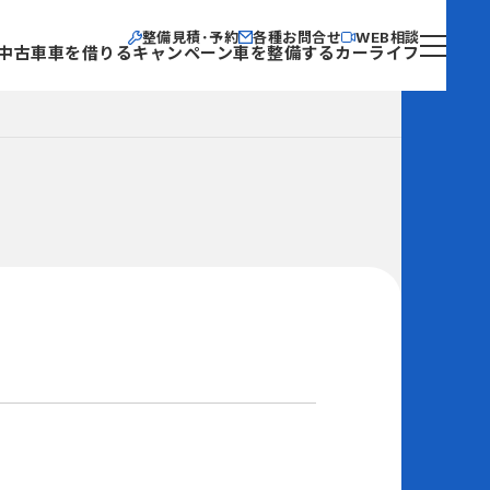
整備見積･予約
各種お問合せ
WEB相談
中古車
車を借りる
キャンペーン
車を整備する
カーライフ