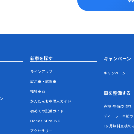
新車を探す
キャンペーン
ラインアップ
キャンペーン
展示車・試乗車
福祉車両
車を整備する
ウン
かんたんお車購入ガイド
点検･整備の流れ
初めての試乗ガイド
ディーラー車検の
Honda SENSING
1ヶ月無料点検/6
アクセサリー