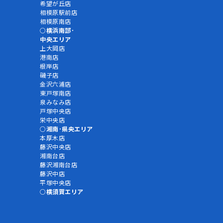
希望が丘店
相模原駅前店
相模原南店
横浜南部･
中央エリア
上大岡店
港南店
根岸店
磯子店
金沢六浦店
東戸塚南店
泉みなみ店
戸塚中央店
栄中央店
湘南･県央エリア
本厚木店
藤沢中央店
湘南台店
藤沢湘南台店
藤沢中店
平塚中央店
横須賀エリア