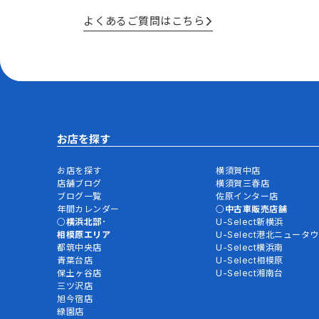
よくあるご質問はこちら
お店を探す
お店を探す
横須賀中店
店舗ブログ
横須賀三春店
ブログ一覧
佐原インター店
年間カレンダー
中古車販売店舗
横浜北部･
U-Select新横浜
相模原エリア
U-Select港北ニュータ
都筑中央店
U-Select横浜南
青葉台店
U-Select相模原
保土ヶ谷店
U-Select湘南台
三ツ沢店
旭今宿店
緑園店