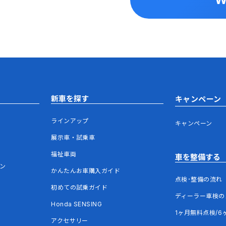
新車を探す
キャンペーン
ラインアップ
キャンペーン
展示車・試乗車
福祉車両
車を整備する
ウン
かんたんお車購入ガイド
点検･整備の流れ
初めての試乗ガイド
ディーラー車検の
Honda SENSING
1ヶ月無料点検/6
アクセサリー