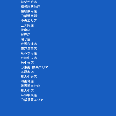
希望が丘店
相模原駅前店
相模原南店
横浜南部･
中央エリア
上大岡店
港南店
根岸店
磯子店
金沢六浦店
東戸塚南店
泉みなみ店
戸塚中央店
栄中央店
湘南･県央エリア
本厚木店
藤沢中央店
湘南台店
藤沢湘南台店
藤沢中店
平塚中央店
横須賀エリア