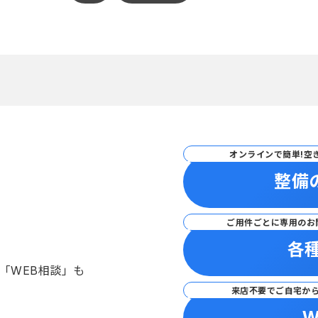
オンラインで簡単!空
整備
ご用件ごとに専用のお
各
「WEB相談」も
来店不要でご自宅か
W