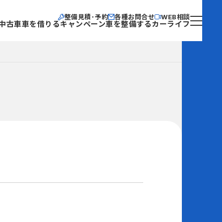
整備見積･予約
各種お問合せ
WEB相談
中古車
車を借りる
キャンペーン
車を整備する
カーライフ