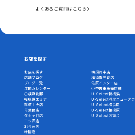
よくあるご質問はこちら
お店を探す
お店を探す
横須賀中店
店舗ブログ
横須賀三春店
ブログ一覧
佐原インター店
年間カレンダー
中古車販売店舗
横浜北部･
U-Select新横浜
相模原エリア
U-Select港北ニュータ
都筑中央店
U-Select横浜南
青葉台店
U-Select相模原
保土ヶ谷店
U-Select湘南台
三ツ沢店
旭今宿店
緑園店