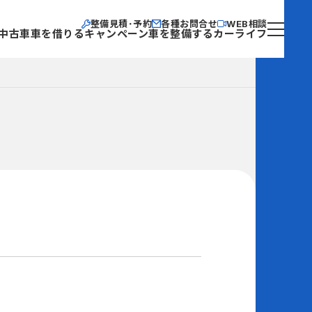
整備見積･予約
各種お問合せ
WEB相談
中古車
車を借りる
キャンペーン
車を整備する
カーライフ