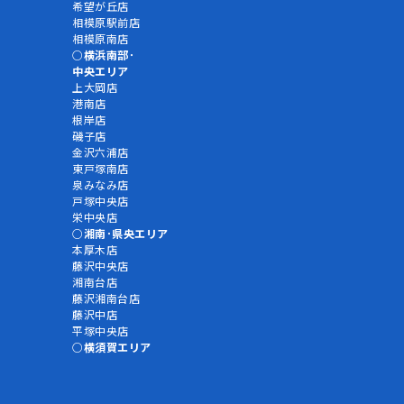
希望が丘店
相模原駅前店
相模原南店
横浜南部･
中央エリア
上大岡店
港南店
根岸店
磯子店
金沢六浦店
東戸塚南店
泉みなみ店
戸塚中央店
栄中央店
湘南･県央エリア
本厚木店
藤沢中央店
湘南台店
藤沢湘南台店
藤沢中店
平塚中央店
横須賀エリア