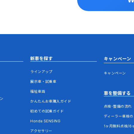
新車を探す
キャンペーン
ラインアップ
キャンペーン
展示車・試乗車
福祉車両
車を整備する
ウン
かんたんお車購入ガイド
点検･整備の流れ
初めての試乗ガイド
ディーラー車検の
Honda SENSING
1ヶ月無料点検/6
アクセサリー