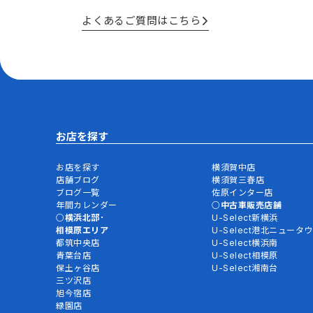
よくあるご質問はこちら
お店を探す
お店を探す
横須賀中店
店舗ブログ
横須賀三春店
ブログ一覧
佐原インター店
年間カレンダー
中古車販売店舗
横浜北部･
U-Select新横浜
相模原エリア
U-Select港北ニュータ
都筑中央店
U-Select横浜南
青葉台店
U-Select相模原
保土ヶ谷店
U-Select湘南台
三ツ沢店
旭今宿店
緑園店