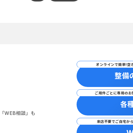
オンラインで簡単!空
整備
ご用件ごとに専用のお
各
「WEB相談」も
来店不要でご自宅か
W