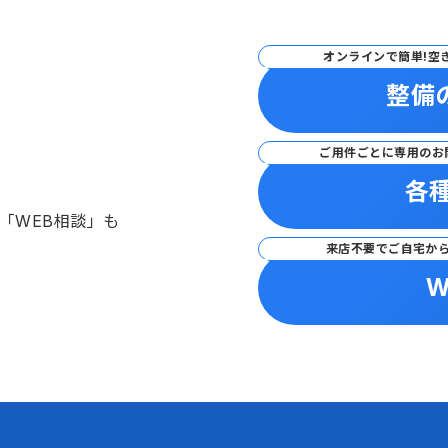
オンラインで簡単!空
整備
ご用件ごとに専用のお
各
「WEB相談」も
来店不要でご自宅か
W