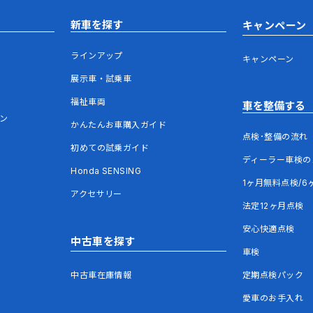
新車を探す
キャンペーン
ラインアップ
キャンペーン
展示車・試乗車
福祉車両
車を整備する
ウン
かんたんお車購入ガイド
点検･整備の流れ
初めての試乗ガイド
ディーラー車検の
Honda SENSING
1ヶ月無料点検/6
アクセサリー
法定12ヶ月点検
安心快適点検
中古車を探す
車検
中古車在庫情報
定期点検パック
愛車のお手入れ