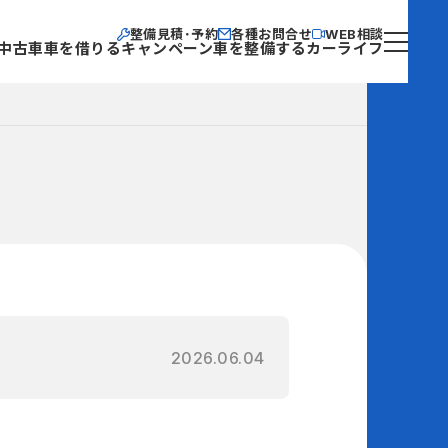
整備見積･予約
各種お問合せ
WEB相談
中古車
車を借りる
キャンペーン
車を整備する
カーライフ
2026.06.04