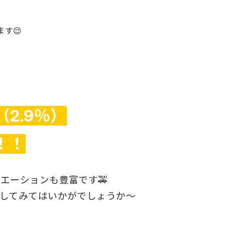
す😌
2.9％）
！！
エーションも豊富です🚕
感してみてはいかがでしょうか～