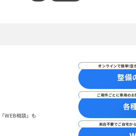
オンラインで簡単!空
整備
ご用件ごとに専用のお
各
「WEB相談」も
来店不要でご自宅か
W