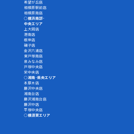
希望が丘店
相模原駅前店
相模原南店
横浜南部･
中央エリア
上大岡店
港南店
根岸店
磯子店
金沢六浦店
東戸塚南店
泉みなみ店
戸塚中央店
栄中央店
湘南･県央エリア
本厚木店
藤沢中央店
湘南台店
藤沢湘南台店
藤沢中店
平塚中央店
横須賀エリア