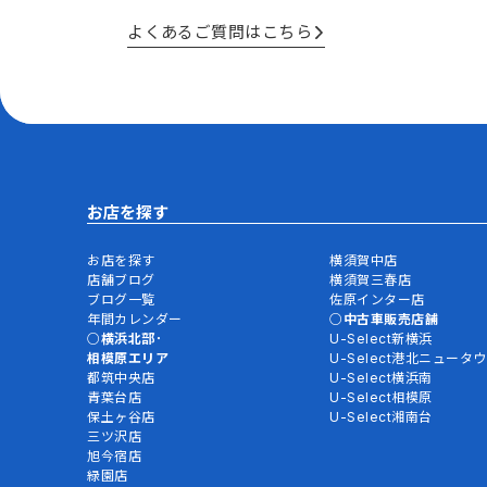
よくあるご質問はこちら
お店を探す
お店を探す
横須賀中店
店舗ブログ
横須賀三春店
ブログ一覧
佐原インター店
年間カレンダー
中古車販売店舗
横浜北部･
U-Select新横浜
相模原エリア
U-Select港北ニュータ
都筑中央店
U-Select横浜南
青葉台店
U-Select相模原
保土ヶ谷店
U-Select湘南台
三ツ沢店
旭今宿店
緑園店