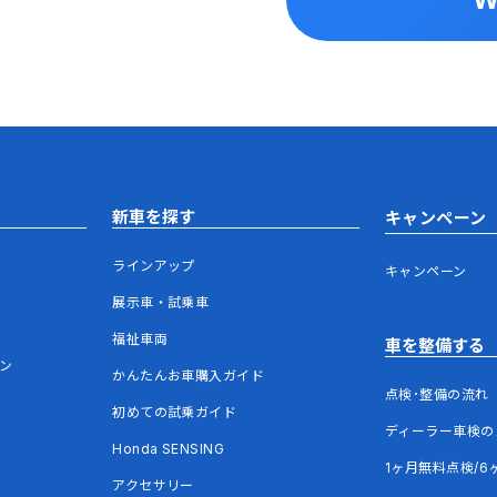
新車を探す
キャンペーン
ラインアップ
キャンペーン
展示車・試乗車
福祉車両
車を整備する
ウン
かんたんお車購入ガイド
点検･整備の流れ
初めての試乗ガイド
ディーラー車検の
Honda SENSING
1ヶ月無料点検/6
アクセサリー