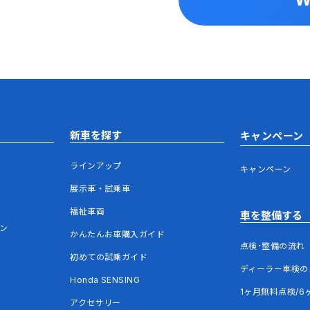
新車を探す
キャンペーン
ラインアップ
キャンペーン
展示車・試乗車
福祉車両
車を整備する
ウン
かんたんお車購入ガイド
点検･整備の流れ
初めての試乗ガイド
ディーラー車検の
Honda SENSING
1ヶ月無料点検/6
アクセサリー