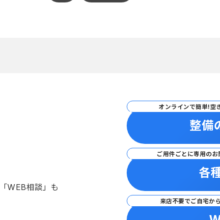
オンラインで簡単!空
整備
ご用件ごとに専用のお
各
「WEB相談」も
来店不要でご自宅か
W