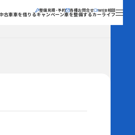
整備見積･予約
各種お問合せ
WEB相談
中古車
車を借りる
キャンペーン
車を整備する
カーライフ