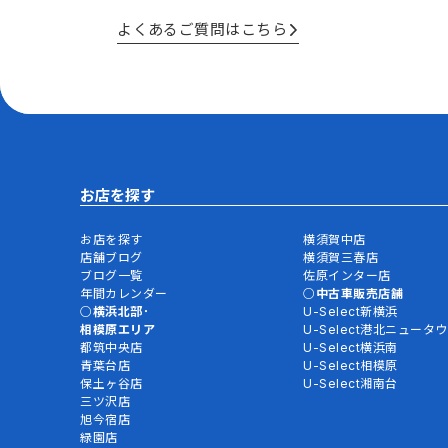
よくあるご質問はこちら
お店を探す
お店を探す
横須賀中店
店舗ブログ
横須賀三春店
ブログ一覧
佐原インター店
年間カレンダー
中古車販売店舗
横浜北部･
U-Select新横浜
相模原エリア
U-Select港北ニュータ
都筑中央店
U-Select横浜南
青葉台店
U-Select相模原
保土ヶ谷店
U-Select湘南台
三ツ沢店
旭今宿店
緑園店