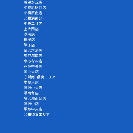
希望が丘店
相模原駅前店
相模原南店
横浜南部･
中央エリア
上大岡店
港南店
根岸店
磯子店
金沢六浦店
東戸塚南店
泉みなみ店
戸塚中央店
栄中央店
湘南･県央エリア
本厚木店
藤沢中央店
湘南台店
藤沢湘南台店
藤沢中店
平塚中央店
横須賀エリア