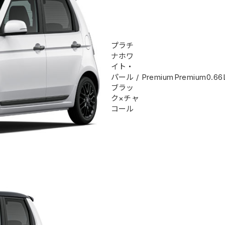
プラチ
ナホワ
イト・
パール
/
Premium
Premium
0.66
ブラッ
ク×チャ
コール