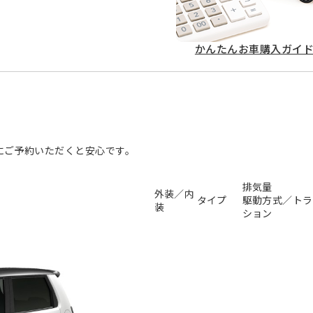
かんたん
お車購入ガイ
にご予約いただくと安心です。
排気量
外装／内
タイプ
駆動方式／トラ
装
ション