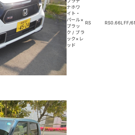
プラチ
ナホワ
イト・
パール×
RS
RS
0.66L
FF/
ブラッ
ク
/
ブラ
ック×レ
ッド