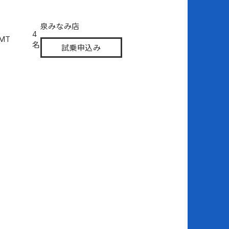
泉みなみ店
4
6MT
名
試乗申込み