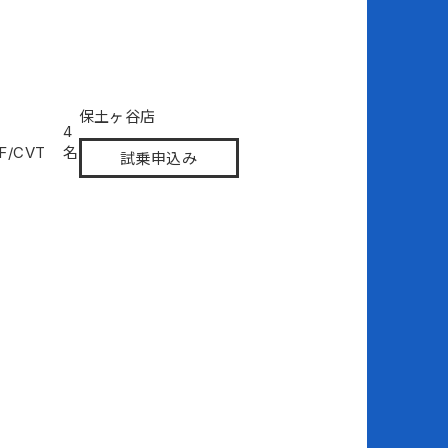
保土ヶ谷店
4
F/CVT
名
試乗申込み