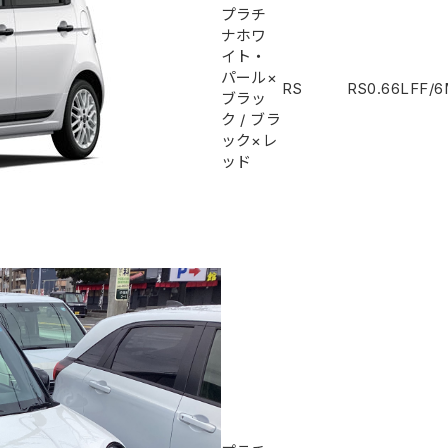
プラチ
ナホワ
イト・
パール×
RS
RS
0.66L
FF/
ブラッ
ク
/
ブラ
ック×レ
ッド