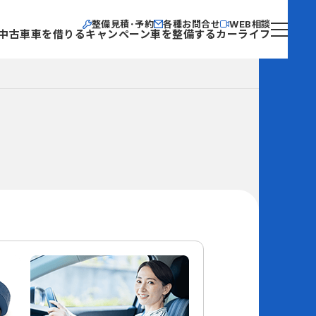
整備見積･予約
各種お問合せ
WEB相談
中古車
車を借りる
キャンペーン
車を整備する
カーライフ