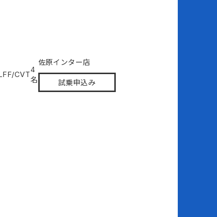
佐原インター店
4
L
FF/CVT
名
試乗申込み