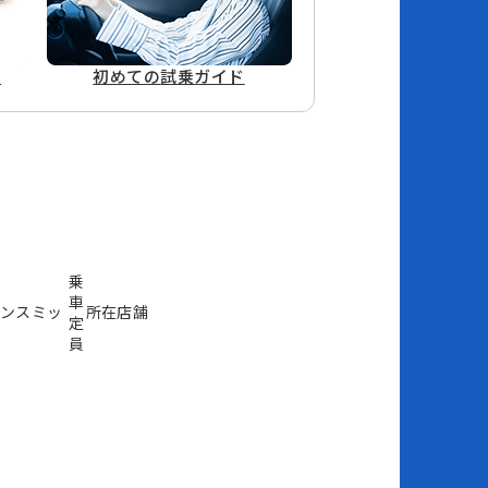
ド
初めての
試乗ガイド
乗
車
ンスミッ
所在店舗
定
員