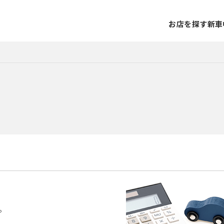
お店を探す
新車
。