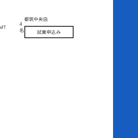
都筑中央店
4
6MT
名
試乗申込み