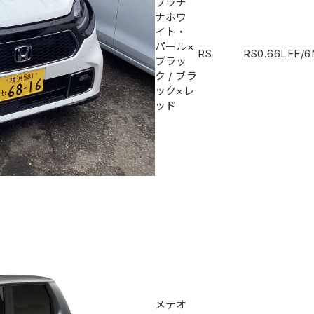
プラチ
ナホワ
イト・
パール×
RS
RS
0.66L
FF/
ブラッ
ク
/
ブラ
ック×レ
ッド
メテオ