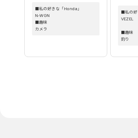
■私の好きな「Honda」
■私の好
N-WGN
VEZEL
■趣味
カメラ
■趣味
釣り