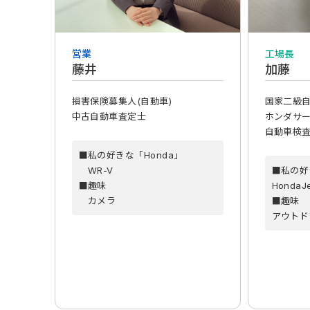
営業
工場長
藤井
加藤
損害保険募集人(自動車)
国家二級
中古自動車査定士
ホンダサ
自動車検
■私の好きな「Honda」
WR-V
■私の好
■趣味
HondaJ
カメラ
■趣味
アウトド