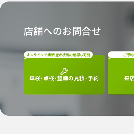
店舗へのお問合せ
オンラインで簡単!空き状況の確認も可能
ご予約
車検･点検･整備の
見積･予約
来