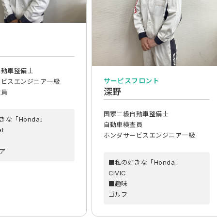
自動車整備士
サービスフロント
ービスエンジニア一級
深野
査員
国家二級自動車整備士
きな「Honda」
自動車検査員
et
ホンダサービスエンジニア一級
ア
■私の好きな「Honda」
CIVIC
■趣味
ゴルフ