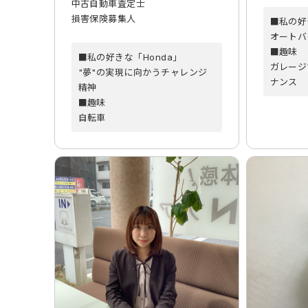
中古自動車査定士
損害保険募集人
■私の好
オートバ
■趣味
■私の好きな「Honda」
ガレージ
"夢"の実現に向かうチャレンジ
ナンス
精神
■趣味
自転車