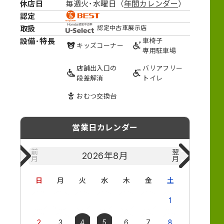
休店日
毎週火･水曜日（
年間カレンダー
）
認定
取扱
認定中古車展示店
設備･特長
車椅子
キッズ
コーナー
専用駐車場
店舗出入口の
バリアフリー
段差解消
トイレ
おむつ
交換台
営業日カレンダー
前
翌
2026年
8月
月
月
日
月
火
水
木
金
土
日
月
1
2
3
4
5
6
7
8
6
7