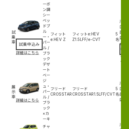
ーボ
ン調
シー
ベッ
川
ドブ
口
ル
試
西
フィット
フィットe:HEV
5
乗
ー・
試
店
e:HEV Z
Z
1.5L
FF/e-CVT
名
車
パー
乗
試乗申込み
ル
/
申
詳細はこちら
ブラ
込
ック
み
デザ
ート
ベー
ジ
川
ュ・
展
フリード
フリード
5
口
示
パー
CROSSTAR
CROSSTAR
1.5L
FF/CVT
名
西
車
ル
/
店
詳細はこちら
ブラ
ック
×カ
ーキ
川
チャ