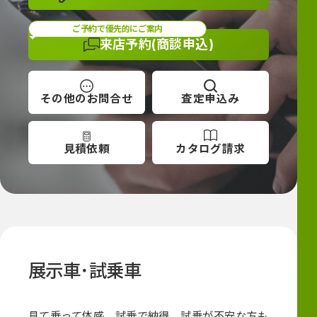
ご予約で優先的にご案内
来店予約
(商談申込)
その他の
お問合せ
査定
申込み
見積依頼
カタログ
請求
展示車･試乗車
見て乗って体感。試乗で納得。試乗が不安な方も