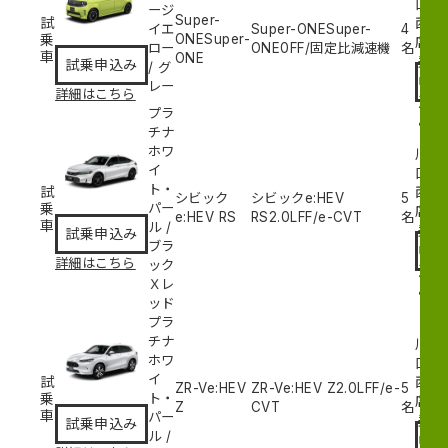
口
ージ
Super-
試
西
イエ
Super-ONESuper-
4
乗
ONESuper-
試
店
ロー
ONE
0
FF/固定比減速機
名
車
ONE
乗
試乗申込み
/
グ
申
レー
詳細はこちら
込
プラ
み
チナ
ホワ
川
イ
口
ト・
試
西
シビック
シビックe:HEV
5
乗
パー
試
店
e:HEV RS
RS
2.0L
FF/e-CVT
名
車
ル
/
乗
試乗申込み
ブラ
申
詳細はこちら
ック
込
Ｘレ
み
ッド
プラ
チナ
川
ホワ
口
イ
試
西
ZR-Ve:HEV
ZR-Ve:HEV Z
2.0L
FF/e-
5
乗
ト・
試
店
Z
CVT
名
車
パー
乗
試乗申込み
ル
/
申