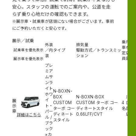
安心。スタッフの運転でのご案内や、公道を走
らず乗り心地だけの確認もできます。
※展示車・試乗車が店頭にない場合がございます。事前
にご予約いただくと安心です。
展示／試乗
乗
所
外装
排気量
車
在
試乗車を優先表示
／内
タイプ
駆動方式／トランスミッ
定
店
装
ション
員
舗
展示車を優先表示
プレ
ミア
ムサ
ンラ
イト
N-BOXN-
ホワ
BOX
N-BOXN-BOX
川
イ
展
CUSTOM
CUSTOM ターボ コー
4
口
示
ト・
ターボ コー
ディネートスタイル
名
西
車
パー
ディネート
0.66L
FF/CVT
店
詳細はこちら
ル
/
スタイル
ブラ
ック
×カ