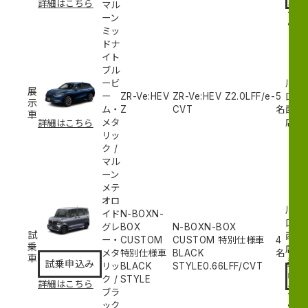
詳細はこちら
マル
込
ーン
み
ミッ
ドナ
イト
ブル
ービ
川
展
ー
ZR-Ve:HEV
ZR-Ve:HEV Z
2.0L
FF/e-
5
口
示
ム・
Z
CVT
名
西
車
メタ
店
詳細はこちら
リッ
ク
/
マル
ーン
メテ
オロ
川
イド
N-BOXN-
口
グレ
BOX
N-BOXN-BOX
試
西
ー・
CUSTOM
CUSTOM 特別仕様車
4
乗
試
店
メタ
特別仕様車
BLACK
名
車
乗
試乗申込み
リッ
BLACK
STYLE
0.66L
FF/CVT
申
ク
/
STYLE
詳細はこちら
込
ブラ
み
ック