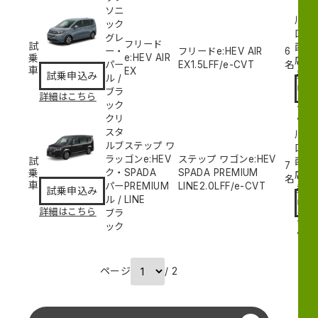
ソニ
川
ック
口
グレ
フリード
試
西
ー・
フリードe:HEV AIR
6
乗
e:HEV AIR
試
店
パー
EX
1.5L
FF/e-CVT
名
車
EX
乗
試乗申込み
ル
/
申
ブラ
詳細はこちら
込
ック
み
クリ
スタ
川
ルブ
ステップ ワ
口
ラッ
ゴンe:HEV
ステップ ワゴンe:HEV
試
西
7
乗
ク・
SPADA
SPADA PREMIUM
試
店
名
車
パー
PREMIUM
LINE
2.0L
FF/e-CVT
乗
試乗申込み
ル
/
LINE
申
詳細はこちら
ブラ
込
ック
み
ページ
/ 2