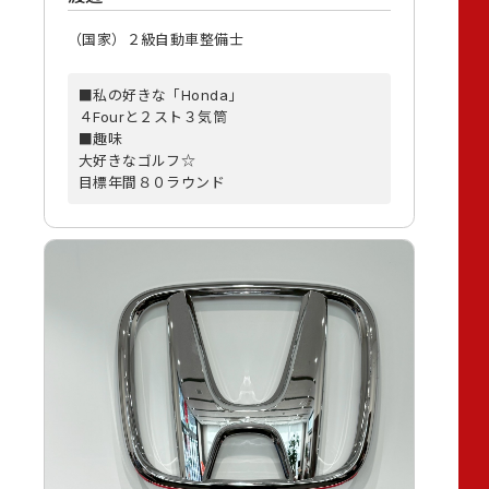
（国家）２級自動車整備士
■私の好きな「Honda」
４Fourと２スト３気筒
■趣味
大好きなゴルフ☆
目標年間８０ラウンド