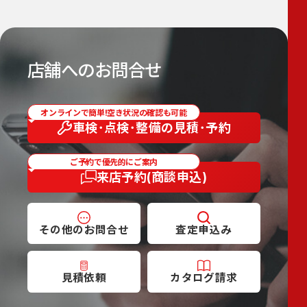
店舗へのお問合せ
オンラインで簡単!空き状況の確認も可能
車検･点検･整備の
見積･予約
ご予約で優先的にご案内
来店予約
(商談申込)
その他の
お問合せ
査定
申込み
見積依頼
カタログ
請求