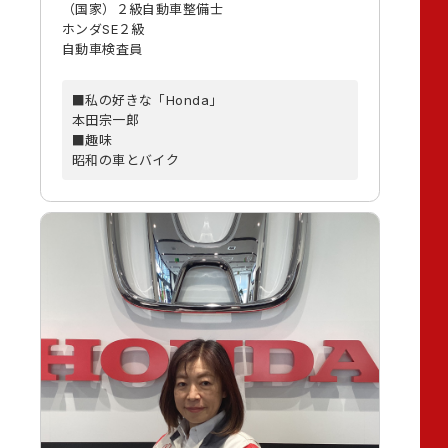
（国家）２級自動車整備士
ホンダSE２級
自動車検査員
■私の好きな「Honda」
本田宗一郎
■趣味
昭和の車とバイク