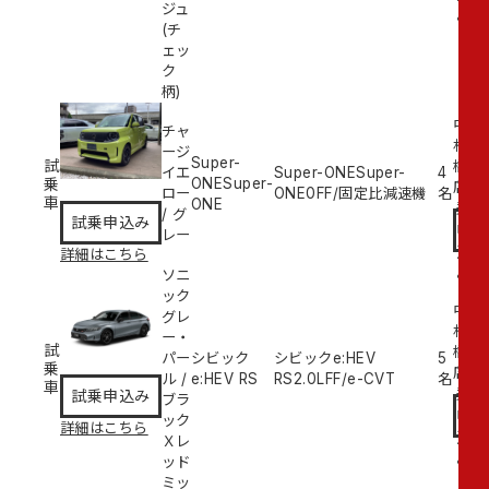
ジュ
み
(チ
ェッ
ク
柄)
中
チャ
村
ージ
Super-
試
橋
イエ
Super-ONESuper-
4
乗
ONESuper-
試
店
ロー
ONE
0
FF/固定比減速機
名
車
ONE
乗
/
グ
試乗申込み
申
レー
込
詳細はこちら
み
ソニ
ック
中
グレ
村
ー・
試
橋
パー
シビック
シビックe:HEV
5
乗
試
店
ル
/
e:HEV RS
RS
2.0L
FF/e-CVT
名
車
乗
試乗申込み
ブラ
申
ック
詳細はこちら
込
Ｘレ
み
ッド
ミッ