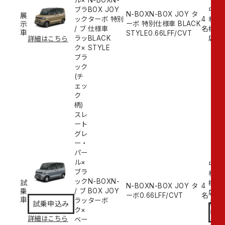
ル×
N-BOXN-
ブラ
BOX JOY
中
N-BOXN-BOX JOY タ
展
ック
ターボ 特別
4
村
示
ーボ 特別仕様車 BLACK
/
ブ
仕様車
名
橋
車
STYLE
0.66L
FF/CVT
ラッ
BLACK
店
詳細はこちら
ク×
STYLE
ブラ
ック
(チ
ェッ
ク
柄)
スレ
ート
グレ
ー・
パー
ル×
中
ブラ
村
ック
N-BOXN-
試
橋
N-BOXN-BOX JOY タ
4
乗
/
ブ
BOX JOY
試
店
ーボ
0.66L
FF/CVT
名
車
ラッ
ターボ
乗
試乗申込み
ク×
申
詳細はこちら
ベー
込