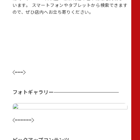
れるフ
います。 スマートフォンやタブレットから検索できます
橋店
おりま
ので、ぜひ店内へお立ち寄りください。
り沿
声掛け
置す
さが
多くの
3日
いま
お気
来店
フォトギャラリー