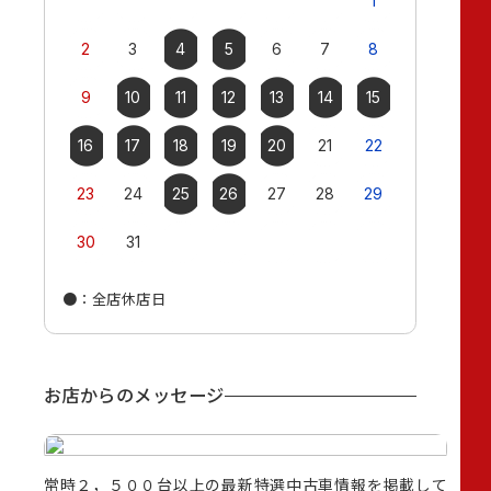
1
2
3
4
5
6
7
8
6
7
9
10
11
12
13
14
15
13
14
16
17
18
19
20
21
22
20
21
23
24
25
26
27
28
29
27
28
30
31
●
：全店休店日
●
：全店休店
お店からのメッセージ
すいコ
常時２，５００台以上の最新特選中古車情報を掲載して
☆☆