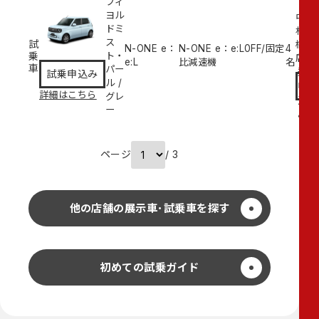
フィ
ヨル
中
ドミ
村
ス
試
橋
N-ONE e：
N-ONE e：e:L
0
FF/固定
4
乗
ト・
試
店
e:L
比減速機
名
車
パー
乗
試乗申込み
ル
/
申
詳細はこちら
グレ
込
ー
み
ページ
/ 3
他の店舗の展示車･試乗車を探す
初めての試乗ガイド