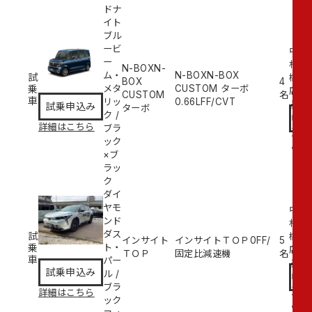
ドナ
イト
ブル
ービ
中
ー
村
N-BOXN-
ム・
N-BOXN-BOX
試
橋
BOX
4
乗
メタ
CUSTOM ターボ
試
店
CUSTOM
名
車
リッ
0.66L
FF/CVT
乗
試乗申込み
ターボ
ク
/
申
詳細はこちら
ブラ
込
ック
み
×ブ
ラッ
ク
ダイ
ヤモ
中
ンド
村
ダス
試
橋
インサイト
インサイトＴＯＰ
0
FF/
5
乗
ト・
試
店
ＴＯＰ
固定比減速機
名
車
パー
乗
試乗申込み
ル
/
申
ブラ
込
詳細はこちら
ック
み