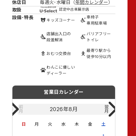
休店日
毎週火･水曜日（
年間カレンダー
）
取扱
認定中古車展示店
設備･特長
車椅子
キッズ
コーナー
専用駐車場
店舗出入口の
バリアフリー
段差解消
トイレ
最寄り駅から
おむつ
交換台
徒歩10分以内
わんこに
優しい
ディーラー
営業日カレンダー
前
翌
2026年
8月
月
月
日
月
火
水
木
金
土
日
月