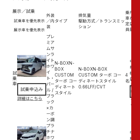
展示／試乗
乗
所
外装
排気量
車
在
試乗車を優先表示
／内
タイプ
駆動方式／トランスミッ
定
店
装
ション
員
舗
展示車を優先表示
プレ
ミア
ムサ
ンラ
イト
中
N-BOXN-
ホワ
村
BOX
N-BOXN-BOX
イ
試
橋
CUSTOM
CUSTOM ターボ コー
4
乗
ト・
試
店
ターボ コー
ディネートスタイル
名
車
パー
乗
ディネート
0.66L
FF/CVT
試乗申込み
ル
/
申
スタイル
ブラ
込
詳細はこちら
ック
み
×カ
ーボ
ン調
プラ
チナ
中
ホワ
村