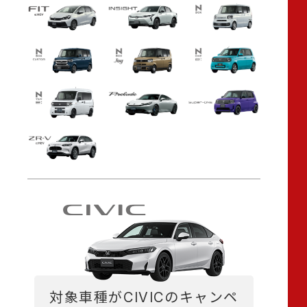
1
2
3
4
5
6
キ
対象車種がCIVICのキャンペ
対象
7