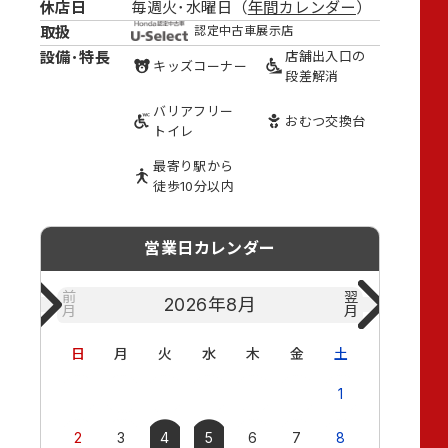
休店日
毎週火･水曜日（
年間カレンダー
）
取扱
認定中古車展示店
設備･特長
店舗出入口の
キッズ
コーナー
段差解消
バリアフリー
おむつ
交換台
トイレ
最寄り駅から
徒歩10分以内
営業日カレンダー
前
翌
2026年
8月
月
月
日
月
火
水
木
金
土
日
月
1
2
3
4
5
6
7
8
6
7