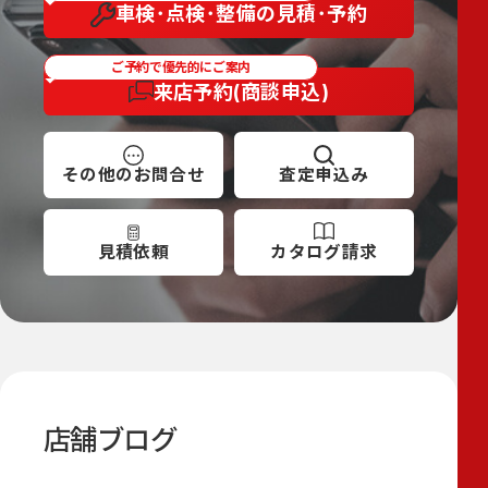
車検･点検･整備の
見積･予約
ご予約で優先的にご案内
来店予約
(商談申込)
その他の
お問合せ
査定
申込み
見積依頼
カタログ
請求
店舗ブログ