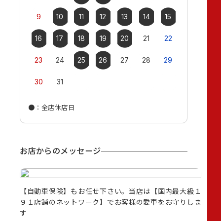
9
10
11
12
13
14
15
13
14
16
17
18
19
20
21
22
20
21
23
24
25
26
27
28
29
27
28
30
31
●
：全店休店日
●
：全店休店
お店からのメッセージ
Ｂ未掲
【自動車保険】もお任せ下さい。当店は【国内最大級１
キッ
中古車
９１店舗のネットワーク】でお客様の愛車をお守りしま
お気
す