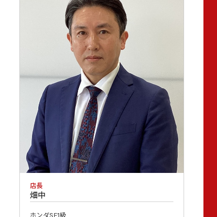
店長
畑中
ホンダSE1級