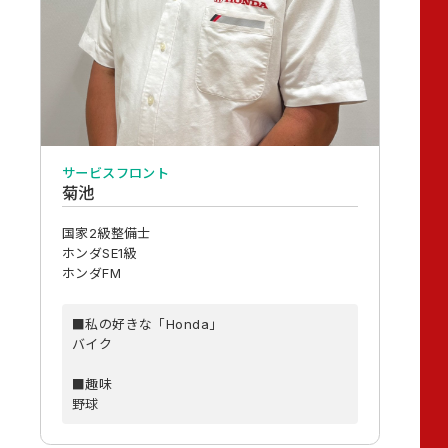
サービスフロント
菊池
国家2級整備士
ホンダSE1級
ホンダFM
■私の好きな「Honda」
バイク
■趣味
野球