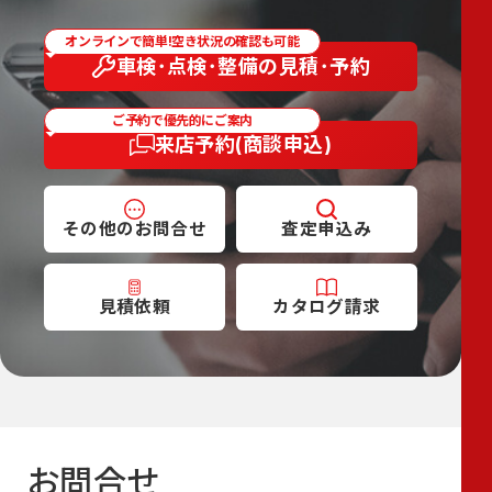
オンラインで簡単!空き状況の確認も可能
車検･点検･整備の
見積･予約
ご予約で優先的にご案内
来店予約
(商談申込)
その他の
お問合せ
査定
申込み
見積依頼
カタログ
請求
お問合せ