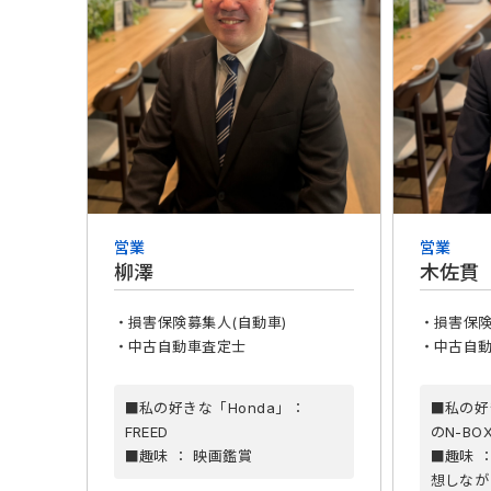
営業
営業
柳澤
木佐
・損害保険募集人(自動車)
・損害保険
・中古自動車査定士
・中古自
■私の好きな「Honda」：
■私の好
FREED
のN-BO
■趣味 ： 映画鑑賞
■趣味 
想しなが