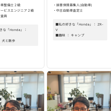
動車整備士２級
・損害保険募集人(自動車)
サービスエンジニア２級
・中古自動車査定士
検査員
■私の好きな「Honda」： ZR-
きな「Honda」：
V
■趣味 ： キャンプ
： 犬と散歩