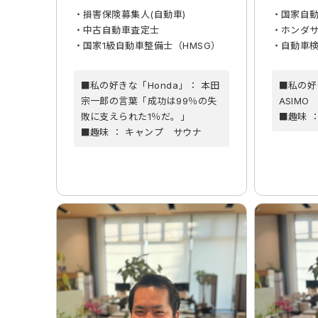
・国家自
・損害保険募集人(自動車)
・ホンダ
・中古自動車査定士
・自動車
・国家1級自動車整備士（HMSG）
■私の好
■私の好きな「Honda」： 本田
ASIMO
宗一郎の言葉「成功は99％の失
■趣味 
敗に支えられた1％だ。」
■趣味 ： キャンプ サウナ