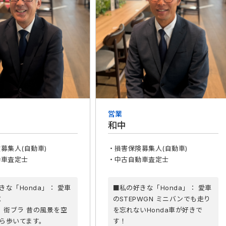
営業
貫
和中
募集人(自動車)
・損害保険募集人(自動車)
動車査定士
・中古自動車査定士
きな「Honda」： 愛車
■私の好きな「Honda」： 愛車
X
のSTEPWGN ミニバンでも走り
： 街ブラ 昔の風景を空
を忘れないHonda車が好きで
ら歩いてます。
す！