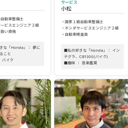
サービス
小松
級自動車整備士
・国家１級自動車整備士
サービスエンジニア２級
・ホンダサービスエンジニア２級
取扱い資格
・自動車検査員
きな「Honda」： 夢に
■私の好きな「Honda」： イン
ること
テグラ、CB1300(バイク)
： バイク
■趣味 ： 音楽鑑賞