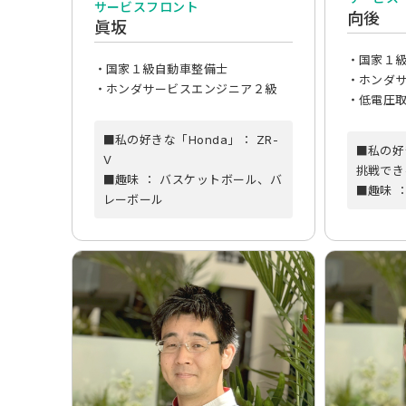
サービスフロント
向後
眞坂
・国家１
・国家１級自動車整備士
・ホンダ
・ホンダサービスエンジニア２級
・低電圧
■私の好きな「Honda」： ZR-
■私の好
V
挑戦でき
■趣味 ： バスケットボール、バ
■趣味 
レーボール