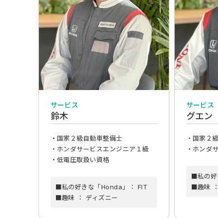
サービス
サービス
鈴木
グエン
・国家２級自動車整備士
・国家２
・ホンダサービスエンジニア１級
・ホンダ
・低電圧取扱い資格
■私の好
■私の好きな「Honda」： FIT
■趣味 
■趣味 ： ディズニー