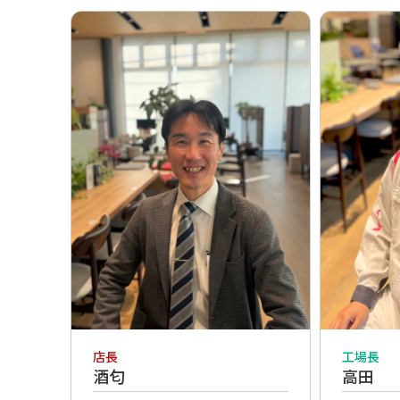
工場長
店長
高田
酒匂