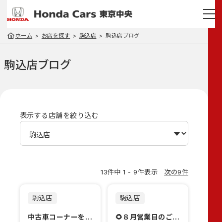
ホーム
お店を探す
駒込店
駒込店ブログ
駒込店
ブログ
表示する店舗を絞り込む
13件中 1 - 9件表示
次の9件
駒込店
駒込店
中古車コーナーを常設しました♪
🌻８月営業日のご案内🌻