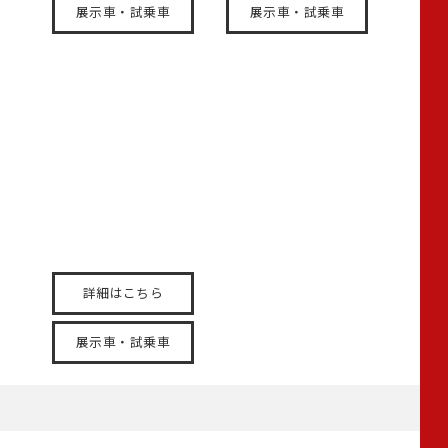
展示車・試乗車
展示車・試乗車
N-ONE e:
身軽で、気軽。毎日の運
転が楽しみに変わる。
詳細はこちら
展示車・試乗車