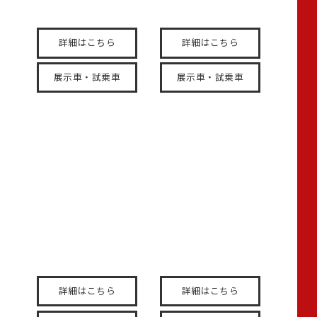
と自由に。
詳細はこちら
詳細はこちら
展示車・試乗車
展示車・試乗車
N-BOX
N-ONE
圧倒的な存在感と、一段
生活を丁寧に。この瞬間
上の風格を感じる新しい
を特別に。
表情。
詳細はこちら
詳細はこちら