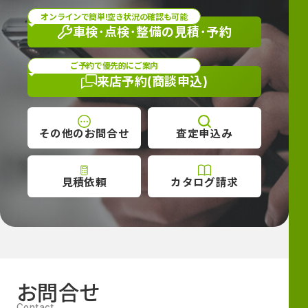
オンラインで簡単!空き状況の確認も可能
車検･点検･整備の
見積･予約
ご予約で優先的にご案内
来店予約
(商談申込)
その他の
お問合せ
査定
申込み
見積依頼
カタログ
請求
お問合せ