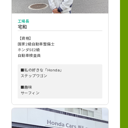
工場長
宅和
【資格】
国家2級自動車整備士
ホンダSE2級
自動車検査員
■私の好きな「Honda」
ステップワゴン
■趣味
サーフィン