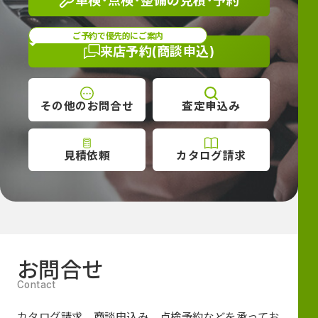
車検･点検･整備の
見積･予約
ご予約で優先的にご案内
来店予約
(商談申込)
その他の
お問合せ
査定
申込み
見積依頼
カタログ
請求
お問合せ
カタログ請求、商談申込み、点検予約などを承ってお