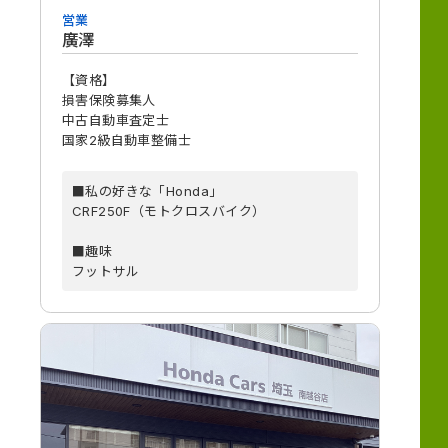
営業
廣澤
【資格】
損害保険募集人
中古自動車査定士
国家2級自動車整備士
■私の好きな「Honda」
CRF250F（モトクロスバイク）
■趣味
フットサル