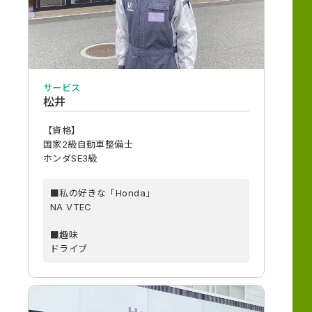
サービス
松井
【資格】
国家2級自動車整備士
ホンダSE3級
■私の好きな「Honda」
NA VTEC
■趣味
ドライブ