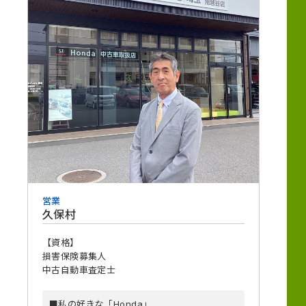
営業
久保村
【資格】
損害保険募集人
中古自動車査定士
■私の好きな「Honda」