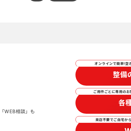
オンラインで簡単!空
整備
ご用件ごとに専用のお
各
「WEB相談」も
来店不要でご自宅か
W