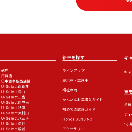
新車を探す
キ
砧店
ラインアップ
キャ
用賀店
展示車・試乗車
中古車販売店舗
U-Select西新井
福祉車両
車
U-Select烏山
U-Select三鷹
かんたんお車購入ガイド
U-Select府中南
点検
U-Select秋津
初めての試乗ガイド
U-Select東村山
ディ
U-Select八王子
Honda SENSING
U-Select保谷
1ヶ
U-Select稲城
アクセサリー