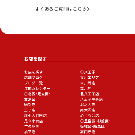
よくあるご質問はこちら
お店を探す
お店を探す
八王子･
店舗ブログ
立川エリア
ブログ一覧
立川西店
年間カレンダー
立川店
北区･足立区･
北八王子店
文京区
八王子中央店
駒込店
堀之内店
王子店
南大沢店
環七大谷田店
めじろ台店
足立小台店
豊島区･杉並区･
竹の塚店
板橋区･練馬区
加平店
高円寺店