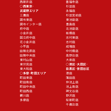
西新井店
善福寺店
西東京･
杉並店
武蔵野エリア
永福店
三鷹店
杉並宮前店
調布東店
東池袋店
調布インター店
豊島店
府中店
北池袋店
小金井店
板橋店
国立府中店
志村東店
花小金井店
志村店
小平店
成増店
田無北原店
中村橋店
田無中央店
高野台店
東村山店
大泉店
東伏見店
港区･大田区･
東大和店
目黒区･世田谷区
多摩･町田エリア
港店
町田東店
蒲田店
町田南店
仲池上店
町田中央店
池上南店
町田西店
碑文谷店
鶴川店
野沢店
多摩店
桜新町店
千歳台店