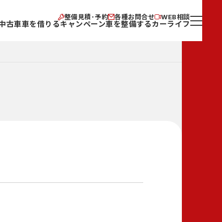
整備見積･予約
各種お問合せ
WEB相談
中古車
車を借りる
キャンペーン
車を整備する
カーライフ