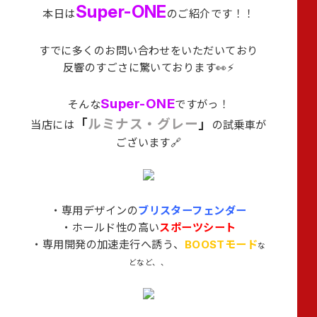
Super-ONE
本日は
のご紹介です！！
すでに多くのお問い合わせをいただいており
反響のすごさに驚いております👀⚡
Super-ONE
そんな
ですがっ！
「
ルミナス・グレー
」
当店には
の試乗車が
ございます🔗
・専用デザインの
ブリスターフェンダー
・ホールド性の高い
スポーツシート
・専用開発の加速走行へ誘う、
BOOSTモード
な
どなど、、