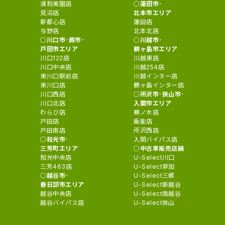
浦和美園店
蓮田市･
見沼店
北本市エリア
新都心店
蓮田店
与野店
北本北店
川口市･蕨市･
川越市･
戸田市エリア
鶴ヶ島市エリア
川口122店
川越東店
川口中央店
川越254店
東川口駅前店
川越インター店
東川口店
鶴ヶ島インター店
川口西店
所沢市･狭山市･
川口北店
入間市エリア
わらび店
鵜ノ木店
戸田店
飯能店
戸田南店
所沢西店
和光市･
入間バイパス店
三芳町エリア
中古車販売店舗
和光中央店
U-Select川口
三芳463店
U-Select草加
越谷市･
U-Select三郷
春日部市エリア
U-Select新越谷
越谷中央店
U-Select南越谷
越谷バイパス店
U-Select狭山