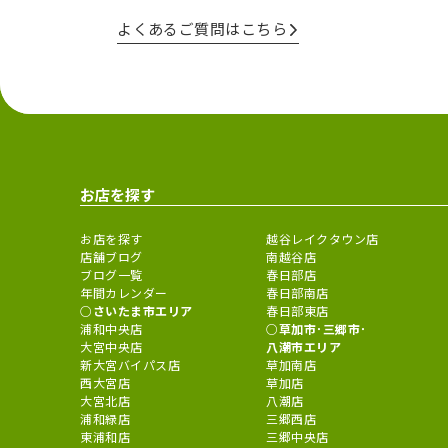
よくあるご質問はこちら
お店を探す
お店を探す
越谷レイクタウン店
店舗ブログ
南越谷店
ブログ一覧
春日部店
年間カレンダー
春日部南店
さいたま市エリア
春日部東店
浦和中央店
草加市･三郷市･
大宮中央店
八潮市エリア
新大宮バイパス店
草加南店
西大宮店
草加店
大宮北店
八潮店
浦和緑店
三郷西店
東浦和店
三郷中央店