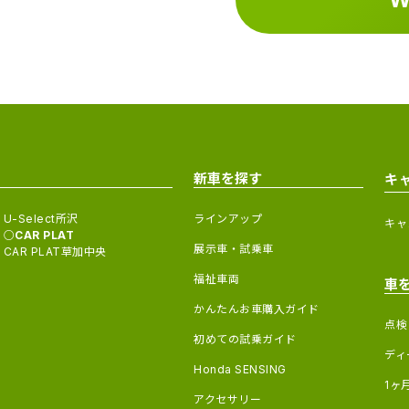
新車を探す
キ
U-Select所沢
ラインアップ
キャ
CAR PLAT
展示車・試乗車
CAR PLAT草加中央
福祉車両
車
かんたんお車購入ガイド
点検
初めての試乗ガイド
ディ
Honda SENSING
1ヶ
アクセサリー