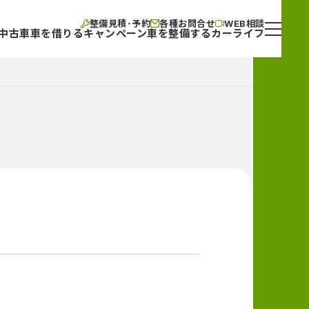
整備見積･予約
各種お問合せ
WEB相談
中古車
車を借りる
キャンペーン
車を整備する
カーライフ