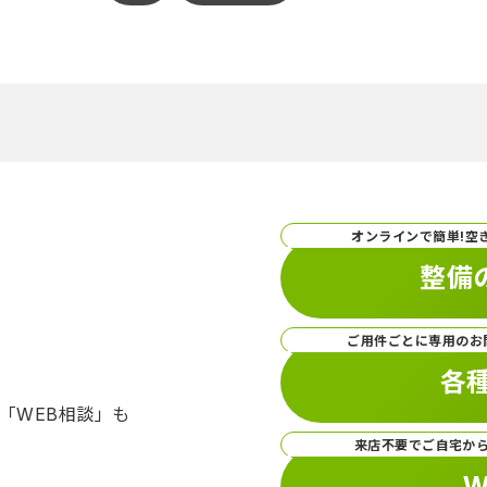
オンラインで簡単!空
整備
ご用件ごとに専用のお
各
「WEB相談」も
来店不要でご自宅か
W