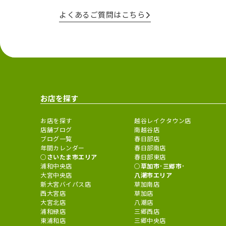
よくあるご質問はこちら
お店を探す
お店を探す
越谷レイクタウン店
店舗ブログ
南越谷店
ブログ一覧
春日部店
年間カレンダー
春日部南店
さいたま市エリア
春日部東店
浦和中央店
草加市･三郷市･
大宮中央店
八潮市エリア
新大宮バイパス店
草加南店
西大宮店
草加店
大宮北店
八潮店
浦和緑店
三郷西店
東浦和店
三郷中央店