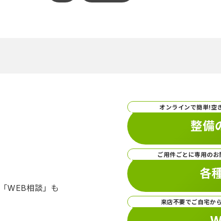
オンラインで簡単!空
整備
ご用件ごとに専用のお
各
「WEB相談」も
来店不要でご自宅か
W