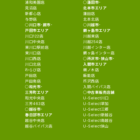
浦和美園店
蓮田市･
見沼店
北本市エリア
新都心店
蓮田店
与野店
北本北店
川口市･蕨市･
川越市･
戸田市エリア
鶴ヶ島市エリア
川口122店
川越東店
川口中央店
川越254店
東川口駅前店
川越インター店
東川口店
鶴ヶ島インター店
川口西店
所沢市･狭山市･
川口北店
入間市エリア
わらび店
鵜ノ木店
戸田店
飯能店
戸田南店
所沢西店
和光市･
入間バイパス店
三芳町エリア
中古車販売店舗
和光中央店
U-Select川口
三芳463店
U-Select草加
越谷市･
U-Select三郷
春日部市エリア
U-Select新越谷
越谷中央店
U-Select南越谷
越谷バイパス店
U-Select狭山