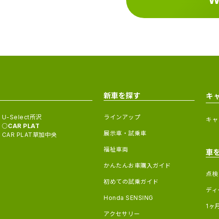
新車を探す
キ
U-Select所沢
ラインアップ
キャ
CAR PLAT
展示車・試乗車
CAR PLAT草加中央
福祉車両
車
かんたんお車購入ガイド
点検
初めての試乗ガイド
ディ
Honda SENSING
1ヶ
アクセサリー