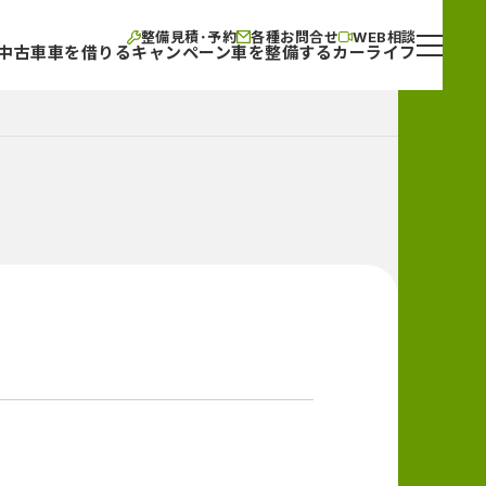
整備見積･予約
各種お問合せ
WEB相談
中古車
車を借りる
キャンペーン
車を整備する
カーライフ