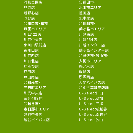
浦和美園店
蓮田市･
見沼店
北本市エリア
新都心店
蓮田店
与野店
北本北店
川口市･蕨市･
川越市･
戸田市エリア
鶴ヶ島市エリア
川口122店
川越東店
川口中央店
川越254店
東川口駅前店
川越インター店
東川口店
鶴ヶ島インター店
川口西店
所沢市･狭山市･
川口北店
入間市エリア
わらび店
鵜ノ木店
戸田店
飯能店
戸田南店
所沢西店
和光市･
入間バイパス店
三芳町エリア
中古車販売店舗
和光中央店
U-Select川口
三芳463店
U-Select草加
越谷市･
U-Select三郷
春日部市エリア
U-Select新越谷
越谷中央店
U-Select南越谷
越谷バイパス店
U-Select狭山