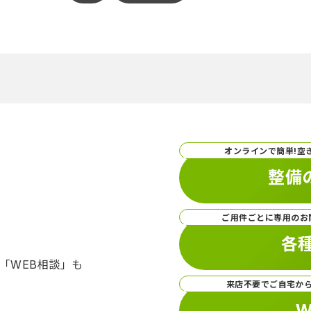
オンラインで簡単!空
整備
ご用件ごとに専用のお
各
「WEB相談」も
来店不要でご自宅か
W