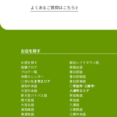
よくあるご質問はこちら
お店を探す
お店を探す
越谷レイクタウン店
店舗ブログ
南越谷店
ブログ一覧
春日部店
年間カレンダー
春日部南店
さいたま市エリア
春日部東店
浦和中央店
草加市･三郷市･
大宮中央店
八潮市エリア
新大宮バイパス店
草加南店
西大宮店
草加店
大宮北店
八潮店
浦和緑店
三郷西店
東浦和店
三郷中央店