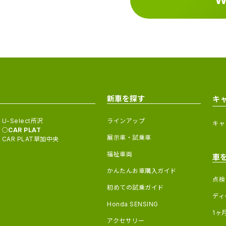
新車を探す
キ
U-Select所沢
ラインアップ
キャ
CAR PLAT
展示車・試乗車
CAR PLAT草加中央
福祉車両
車
かんたんお車購入ガイド
点検
初めての試乗ガイド
ディ
Honda SENSING
1ヶ
アクセサリー