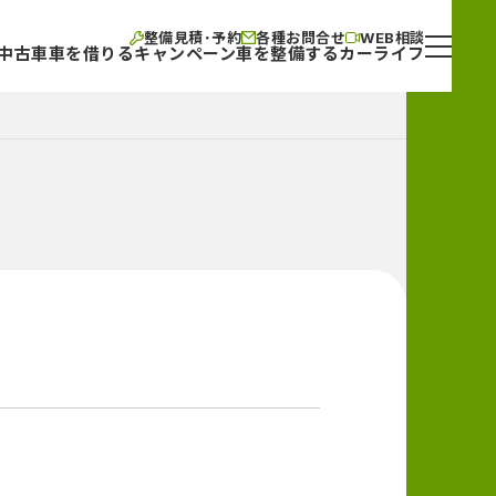
整備見積･予約
各種お問合せ
WEB相談
中古車
車を借りる
キャンペーン
車を整備する
カーライフ