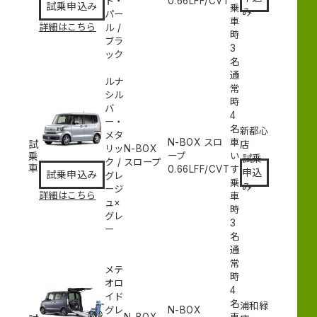
ト・
0.66L
FF/CVT
試乗申込み
乗
み
パー
車
詳細はこちら
ル
/
時
ブラ
3
ック
名
通
ルナ
常
シル
時
バ
4
ー・
名
新都心
メタ
N-BOX スロ
車
試
店
リッ
N-BOX
乗
ープ
い
試乗
ク
/
スロープ
車
0.66L
FF/CVT
す
申込
試乗申込み
グレ
乗
み
ージ
詳細はこちら
車
ュ×
時
グレ
3
ー
名
通
常
メテ
時
オロ
4
イド
名
浦和緑
グレ
N-BOX
N-BOX
車