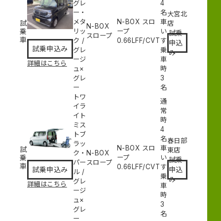
グレ
4
ー・
名
大宮北
メタ
N-BOX スロ
車
試
店
N-BOX
乗
リッ
ープ
い
試乗
スロープ
車
ク
/
0.66L
FF/CVT
す
申込
試乗申込み
グレ
乗
み
ージ
車
詳細はこちら
ュ×
時
グレ
3
ー
名
トワ
通
イラ
常
イト
時
ミス
4
トブ
名
春日部
ラッ
N-BOX スロ
車
試
東店
ク・
N-BOX
乗
ープ
い
試乗
パー
スロープ
車
0.66L
FF/CVT
す
申込
試乗申込み
ル
/
乗
み
グレ
詳細はこちら
車
ージ
時
ュ×
3
グレ
名
ー