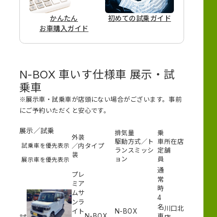
かんたん
初めての
試乗ガイド
お車購入ガイド
N-BOX 車いす仕様車 展示・試
乗車
※展示車・試乗車が店頭にない場合がございます。事前
にご予約いただくと安心です。
展示／試乗
排気量
乗
外装
駆動方式／ト
車
所在店
試乗車を優先表示
／内
タイプ
ランスミッシ
定
舗
装
ョン
員
展示車を優先表示
通
プレ
常
ミア
時
ムサ
4
ンラ
名
川口北
イト
N-BOX
N-BOX
車