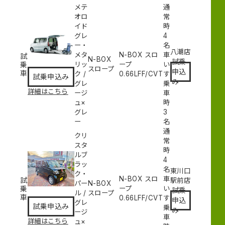
メテ
通
オロ
常
イド
時
グレ
4
ー・
名
八潮店
メタ
N-BOX スロ
車
試
N-BOX
試乗
乗
リッ
ープ
い
スロープ
申込
車
ク
/
0.66L
FF/CVT
す
試乗申込み
み
グレ
乗
詳細はこちら
ージ
車
ュ×
時
グレ
3
ー
名
通
クリ
常
スタ
時
ルブ
4
ラッ
名
東川口
ク・
N-BOX スロ
車
試
駅前店
パー
N-BOX
乗
ープ
い
試乗
ル
/
スロープ
車
0.66L
FF/CVT
す
申込
グレ
試乗申込み
乗
み
ージ
車
詳細はこちら
ュ×