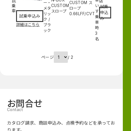
試
店
ー・
CUSTOM ス
乗
CUSTOM
い
試乗
メタ
ロープ
車
スロープ
す
申込
リッ
0.66L
FF/CVT
試乗申込み
乗
み
ク
/
車
詳細はこちら
ブラ
時
ック
3
名
ページ
/ 2
お問合せ
カタログ請求、商談申込み、点検予約などを承ってお
ります。