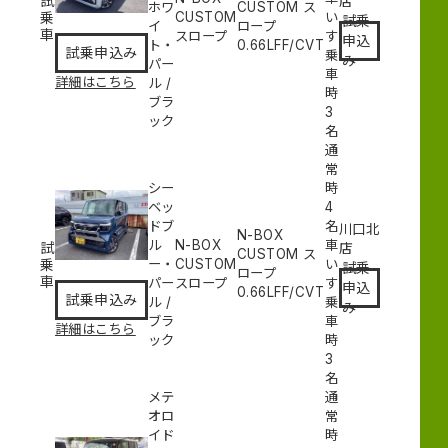
試
店
ホワ
CUSTOM ス
乗
CUSTOM
い
試乗
イ
ロープ
車
スロープ
す
申込
ト・
0.66L
FF/CVT
試乗申込み
乗
み
パー
車
詳細はこちら
ル
/
時
ブラ
3
ック
名
通
常
シー
時
ベッ
4
ドブ
名
川口北
N-BOX
ル
N-BOX
車
試
店
CUSTOM ス
乗
ー・
CUSTOM
い
試乗
ロープ
車
パー
スロープ
す
申込
0.66L
FF/CVT
試乗申込み
ル
/
乗
み
ブラ
車
詳細はこちら
ック
時
3
名
メテ
通
オロ
常
イド
時