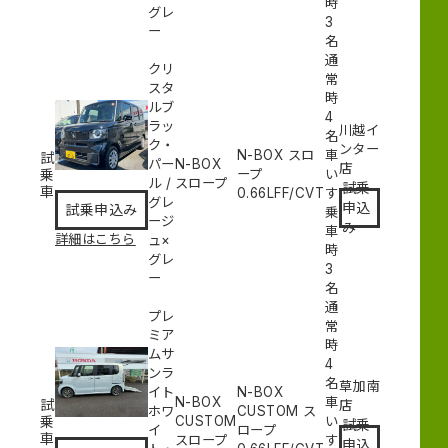
時
グレ
3
ー
名
通
クリ
常
スタ
時
ルブ
4
ラッ
川越イ
名
ク・
ンター
N-BOX スロ
車
試
パー
N-BOX
店
乗
ープ
い
ル
/
スロープ
試乗
車
0.66L
FF/CVT
す
グレ
申込
試乗申込み
乗
ージ
み
車
詳細はこちら
ュ×
時
グレ
3
ー
名
通
プレ
常
ミア
時
ムサ
4
ンラ
名
草加南
イト
N-BOX
N-BOX
車
試
店
ホワ
CUSTOM ス
乗
CUSTOM
い
試乗
イ
ロープ
車
スロープ
す
申込