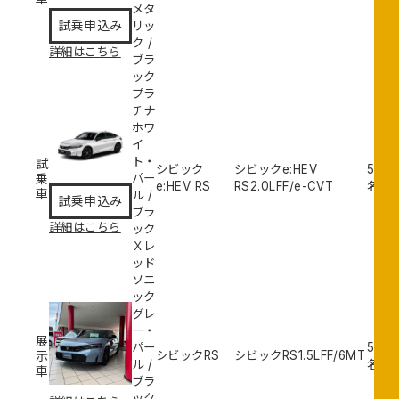
メタ
申
試乗申込み
リッ
込
ク
/
み
詳細はこちら
ブラ
ック
プラ
チナ
ホワ
鎌
イ
取
ト・
試
シビック
シビックe:HEV
5
試
店
乗
パー
e:HEV RS
RS
2.0L
FF/e-CVT
名
乗
車
ル
/
試乗申込み
申
ブラ
込
詳細はこちら
ック
み
Ｘレ
ッド
ソニ
ック
グレ
ー・
鎌
展
パー
5
示
シビックRS
シビックRS
1.5L
FF/6MT
取
ル
/
名
車
店
ブラ
ック