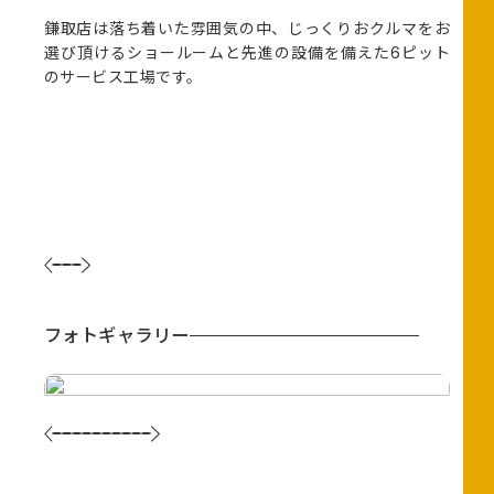
取店は落ち着いた雰囲気の中、じっくりおクルマをお
（アクセス） 
び頂けるショールームと先進の設備を備えた6ピット
道路・蘇我イン
サービス工場です。
フォトギャラリー