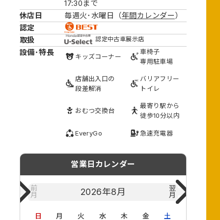
17:30まで
休店日
毎週火･水曜日（
年間カレンダー
）
認定
取扱
認定中古車展示店
設備･特長
車椅子
キッズ
コーナー
専用駐車場
店舗出入口の
バリアフリー
段差解消
トイレ
最寄り駅から
おむつ
交換台
徒歩10分以内
EveryGo
急速充電器
営業日カレンダー
前
翌
2026年
8月
月
月
日
月
火
水
木
金
土
日
月