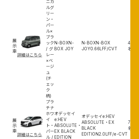
ニカ
ルグ
リー
ン・
パー
ル×
ブラ
鎌
展
ック
N-BOXN-
N-BOXN-BOX
4
示
取
/
グ
BOX JOY
JOY
0.66L
FF/CVT
名
車
店
レー
詳細はこちら
×ベ
ージ
ュ
(チ
ェッ
ク
柄)
プラ
チナ
ホワ
オデッセイ
オデッセイe:HEV
イ
e:HEV
鎌
展
ABSOLUTE・EX
7
示
ト・
ABSOLUTE・
取
BLACK
名
車
パー
EX BLACK
店
EDITION
2.0L
FF/e-CVT
詳細はこちら
ル
/
EDITION