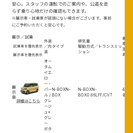
安心。スタッフの運転でのご案内や、公道を走
らず乗り心地だけの確認もできます。
※展示車・試乗車が店頭にない場合がございます。事前
にご予約いただくと安心です。
展示／試乗
乗
所
外装
排気量
車
在
試乗車を優先表示
／内
タイプ
駆動方式／トランスミッ
定
店
装
ション
員
舗
展示車を優先表示
オー
タム
イエ
ロ
ー・
鎌
展
パー
N-BOXN-
N-BOXN-
4
示
取
ル
/
BOX
BOX
0.66L
FF/CVT
名
車
店
グレ
詳細はこちら
ージ
ュ×
グレ
ー
ボタ