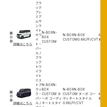
ブラ
ック
プレ
ミア
ムサ
ンラ
イト
N-BOXN-
鎌
展
ホワ
N-BOXN-BOX
4
示
BOX
取
イ
CUSTOM
0.66L
FF/CVT
名
車
CUSTOM
店
ト・
詳細はこちら
パー
ル
/
ブラ
ック
トワ
イラ
イト
ミス
トブ
N-BOXN-
ラッ
BOX
N-BOXN-BOX
鎌
展
ク・
CUSTOM タ
CUSTOM ターボ コー
4
示
取
パー
ーボ コーディ
ディネートスタイル
名
車
店
ル
/
ネートスタイ
0.66L
FF/CVT
詳細はこちら