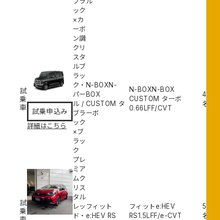
ブラ
ル
ック
×カ
ーボ
ン調
クリ
スタ
ルブ
ラッ
鎌
ク・
N-BOXN-
取
N-BOXN-BOX
試
パー
BOX
4
試
店
乗
CUSTOM ターボ
ル
/
CUSTOM タ
名
乗
車
0.66L
FF/CVT
試乗申込み
ブラ
ーボ
申
ック
込
詳細はこちら
×ブ
み
ラッ
ク
プレ
ミア
ムク
リス
鎌
タル
取
試
レッ
フィット
フィットe:HEV
5
試
店
乗
ド・
e:HEV RS
RS
1.5L
FF/e-CVT
名
乗
車