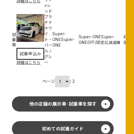
詳細はこちら
×レ
ッド
プラ
チナ
鎌
ホワ
取
イ
Super-
試
Super-ONESuper-
4
試
店
乗
ト・
ONESuper-
ONE
0
FF/固定比減速機
名
乗
車
パー
ONE
申
ル
/
試乗申込み
込
グレ
み
ー
詳細はこちら
ページ
/ 2
他の店舗の展示車･試乗車を探す
初めての試乗ガイド