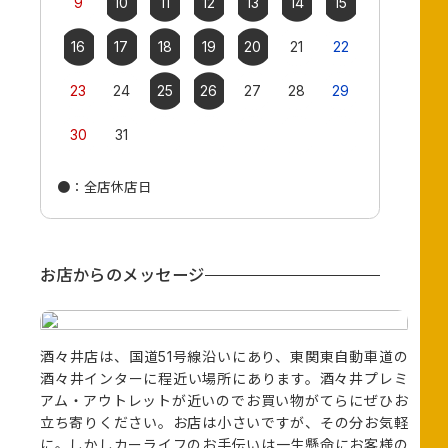
9
10
11
12
13
14
15
13
14
16
17
18
19
20
21
22
20
21
23
24
25
26
27
28
29
27
28
30
31
●
：全店休店日
●
：全店休店
お店からのメッセージ
酒々井店は、国道51号線沿いにあり、東関東自動車道の
酒々井インターに程近い場所にあります。酒々井プレミ
アム・アウトレットが近いのでお買い物がてらにぜひお
立ち寄りください。お店は小さいですが、その分お気軽
に。しかしカーライフのお手伝いは一生懸命にお客様の