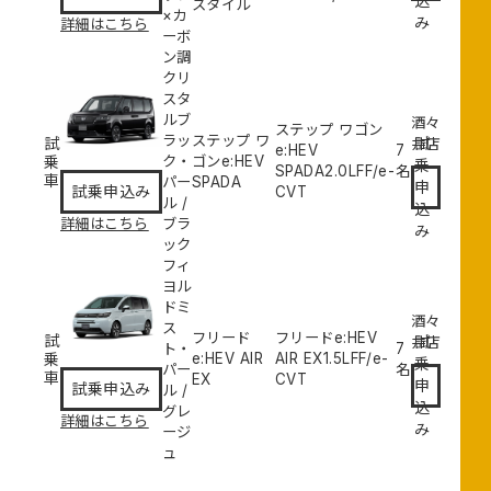
込
スタイル
×カ
み
詳細はこちら
ーボ
ン調
クリ
スタ
ルブ
酒々
ステップ ワゴン
ラッ
ステップ ワ
試
試
井店
e:HEV
7
乗
ク・
ゴンe:HEV
乗
SPADA
2.0L
FF/e-
名
車
パー
SPADA
申
試乗申込み
CVT
ル
/
込
詳細はこちら
ブラ
み
ック
フィ
ヨル
ドミ
酒々
ス
フリード
フリードe:HEV
試
試
井店
ト・
7
乗
e:HEV AIR
AIR EX
1.5L
FF/e-
乗
パー
名
車
EX
CVT
申
試乗申込み
ル
/
込
グレ
詳細はこちら
み
ージ
ュ