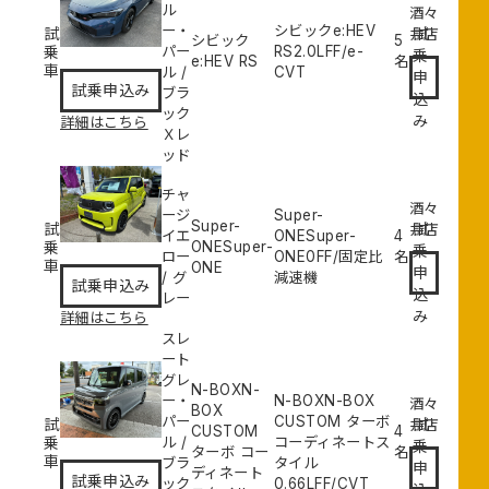
ル
酒々
ー・
シビックe:HEV
試
試
井店
シビック
5
乗
パー
RS
2.0L
FF/e-
乗
e:HEV RS
名
車
ル
/
CVT
申
試乗申込み
ブラ
込
ック
み
詳細はこちら
Ｘレ
ッド
チャ
酒々
ージ
Super-
Super-
試
試
井店
イエ
ONESuper-
4
乗
ONESuper-
乗
ロー
ONE
0
FF/固定比
名
車
ONE
申
/
グ
減速機
試乗申込み
込
レー
み
詳細はこちら
スレ
ート
グレ
N-BOXN-
ー・
N-BOXN-BOX
酒々
BOX
パー
CUSTOM ターボ
試
試
井店
CUSTOM
4
乗
ル
/
コーディネートス
乗
ターボ コー
名
車
ブラ
タイル
申
ディネート
試乗申込み
ック
0.66L
FF/CVT