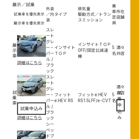
展示／試乗
乗
外装
排気量
車
所在
試乗車を優先表示
／内
タイプ
駆動方式／トラン
定
店舗
装
スミッション
員
展示車を優先表示
スレ
ート
グレ
インサイトＴＯＰ
展
ー・
インサイト
5
酒々
示
0
FF/固定比減速
パー
ＴＯＰ
名
井店
車
機
ル
/
詳細はこちら
ブラ
ック
スレ
ート
酒々
グレ
試
試
井店
ー・
フィット
フィットe:HEV
5
乗
乗
パー
e:HEV RS
RS
1.5L
FF/e-CVT
名
車
申
ル
/
試乗申込み
込
ブラ
み
詳細はこちら
ック
シー
ベッ
ドブ