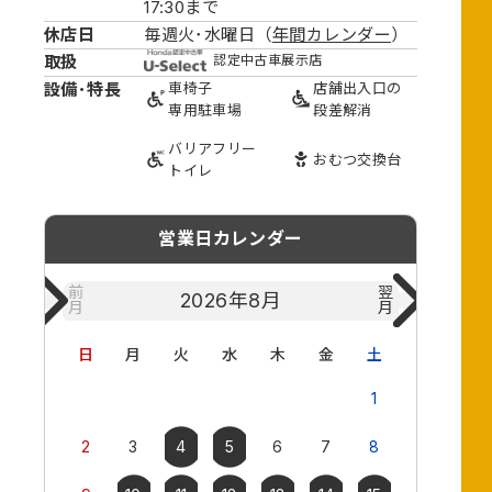
17:30まで
休店日
毎週火･水曜日（
年間カレンダー
）
取扱
認定中古車展示店
設備･特長
車椅子
店舗出入口の
専用駐車場
段差解消
バリアフリー
おむつ
交換台
トイレ
営業日カレンダー
前
翌
2026年
8月
月
月
日
月
火
水
木
金
土
日
月
1
2
3
4
5
6
7
8
6
7