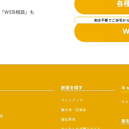
各
「WEB相談」も
来店不要でご自宅か
W
新車を探す
キ
ラインアップ
キャ
展示車・試乗車
店
福祉車両
車
かんたんお車購入ガイド