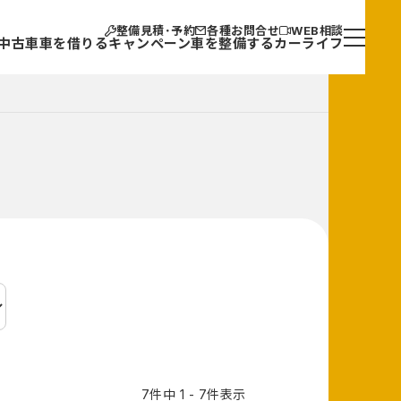
整備見積･予約
各種お問合せ
WEB相談
中古車
車を借りる
キャンペーン
車を整備する
カーライフ
7件中 1 - 7件表示