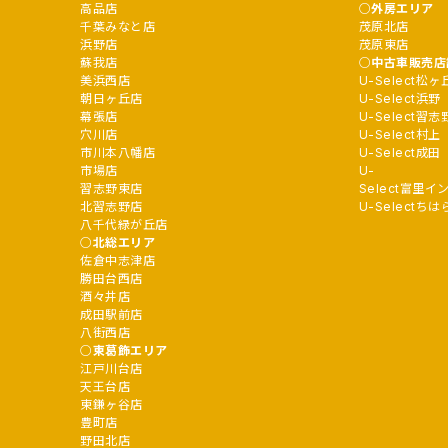
高品店
外房エリア
千葉みなと店
茂原北店
浜野店
茂原東店
蘇我店
中古車販売店
美浜西店
U-Select松ヶ
朝日ヶ丘店
U-Select浜野
幕張店
U-Select習志
穴川店
U-Select村上
市川本八幡店
U-Select成田
市場店
U-
習志野東店
Select富里イ
北習志野店
U-Selectちは
八千代緑が丘店
北総エリア
佐倉中志津店
勝田台西店
酒々井店
成田駅前店
八街西店
東葛飾エリア
江戸川台店
天王台店
東鎌ヶ谷店
豊町店
野田北店