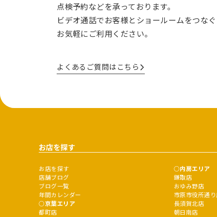
点検予約などを承っております。
ビデオ通話でお客様とショールームをつなぐ
お気軽にご利用ください。
よくあるご質問はこちら
お店を探す
お店を探す
内房エリア
店舗ブログ
鎌取店
ブログ一覧
おゆみ野店
年間カレンダー
市原市役所通り
京葉エリア
長須賀北店
都町店
朝日南店