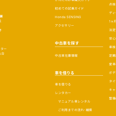
点検
初めての試乗ガイド
ディ
舗
Honda SENSING
丘
1ヶ
アクセサリー
法定
野
安心
中古車を探す
車検
ンター
ら台
中古車在庫情報
定期
愛車
車を借りる
ボデ
タイ
車を借りる
キャ
レンタカー
整備
マニュアル車レンタル
ご利用までの流れ･補償