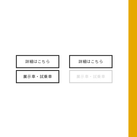
アコード
シビック TYPE R
あなたの可能性を、拡張
技術と情熱が生んだ、究
する。
極のスポーツカー。
詳細はこちら
詳細はこちら
展示車・試乗車
展示車・試乗車
プレリュード