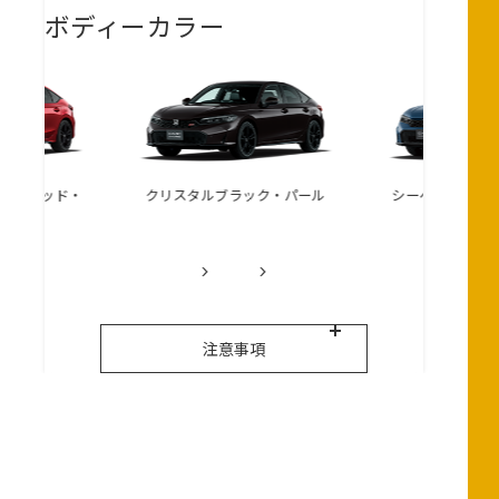
ボディーカラー
タルレッド・
クリスタルブラック・パール
シーベッドブルー
ク◆2
注意事項