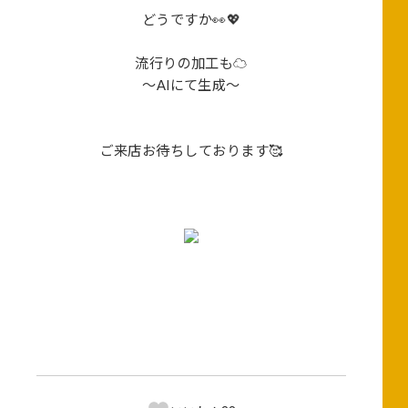
どうですか👀💖
流行りの加工も☁️
～AIにて生成～
ご来店お待ちしております🥰