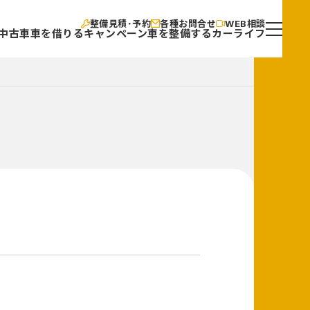
整備見積･予約
各種お問合せ
WEB相談
中古車
車を借りる
キャンペーン
車を整備する
カーライフ