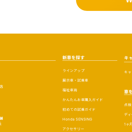
新車を探す
キ
ラインアップ
キャ
展示車・試乗車
店
福祉車両
車
かんたんお車購入ガイド
点検
初めての試乗ガイド
ディ
舗
Honda SENSING
丘
1ヶ
アクセサリー