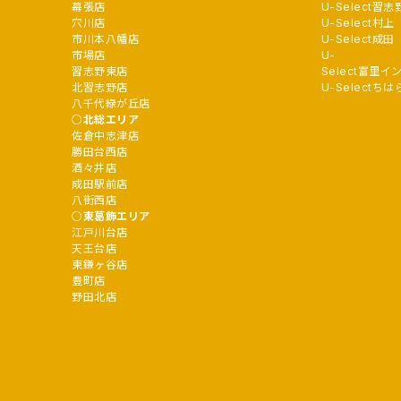
幕張店
U-Select習志
穴川店
U-Select村上
市川本八幡店
U-Select成田
市場店
U-
習志野東店
Select富里イ
北習志野店
U-Selectちは
八千代緑が丘店
北総エリア
佐倉中志津店
勝田台西店
酒々井店
成田駅前店
八街西店
東葛飾エリア
江戸川台店
天王台店
東鎌ヶ谷店
豊町店
野田北店