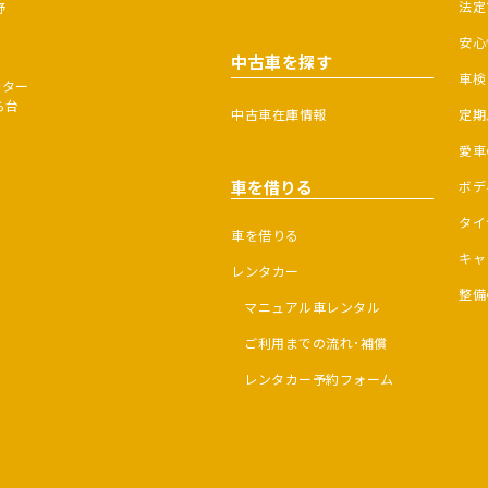
法定
野
安心
中古車を探す
車検
ンター
ら台
中古車在庫情報
定期
愛車
車を借りる
ボデ
タイ
車を借りる
キャ
レンタカー
整備
マニュアル車レンタル
ご利用までの流れ･補償
レンタカー予約フォーム