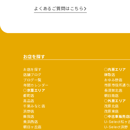
よくあるご質問はこちら
お店を探す
お店を探す
内房エリア
店舗ブログ
鎌取店
ブログ一覧
おゆみ野店
年間カレンダー
市原市役所通り
京葉エリア
長須賀北店
都町店
朝日南店
高品店
外房エリア
千葉みなと店
茂原北店
浜野店
茂原東店
蘇我店
中古車販売店
美浜西店
U-Select松ヶ
朝日ヶ丘店
U-Select浜野