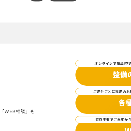
オンラインで簡単!空
整備
ご用件ごとに専用のお
各
「WEB相談」も
来店不要でご自宅か
W