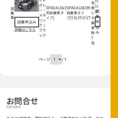
イド
穴
名
グレ
川
SPADA(2&3
SPADA(2&3列
車
試
ー・
試
店
乗
列目乗車タ
目乗車タイ
い
メタ
乗
車
イプ)
プ)
1.5L
FF/CVT
す
リッ
申
試乗申込み
乗
ク
/
込
車
詳細はこちら
ブラ
み
時
ック
7
名
ページ
/ 1
お問合せ