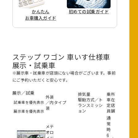
かんたん
初めての
試乗ガイド
お車購入ガイド
ステップ ワゴン 車いす仕様車
展示・試乗車
※展示車・試乗車が店頭にない場合がございます。事前
にご予約いただくと安心です。
展示／試乗
排気量
乗
所
外装
駆動方式／ト
車
在
試乗車を優先表示
／内
タイプ
ランスミッシ
定
店
装
ョン
員
舗
展示車を優先表示
通
常
メテ
時
オロ
6