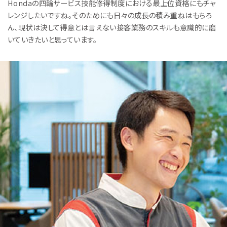
会社情報
Hondaの四輪サービス技能修得制度における最上位資格にもチャ
レンジしたいですね。そのためにも日々の成長の積み重ねはもちろ
ホンダモビリティ南関東について
ん、現状は決して得意とは言えない接客業務のスキルも意識的に磨
いていきたいと思っています。
会社概要 / 基本理念
数字で見るホンダモビリティ南関東