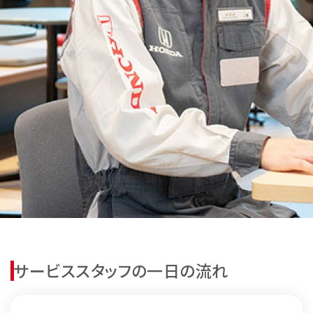
社員インタビュー
インタビュー一覧
営業スタッフ 田中 直弥
営業スタッフ 海老沼 瑞希
サービススタッフ 白井 一平
サービススタッフ 向後 貴晴
サービススタッフの一日の流れ
業務スタッフ 片岡 理佳子