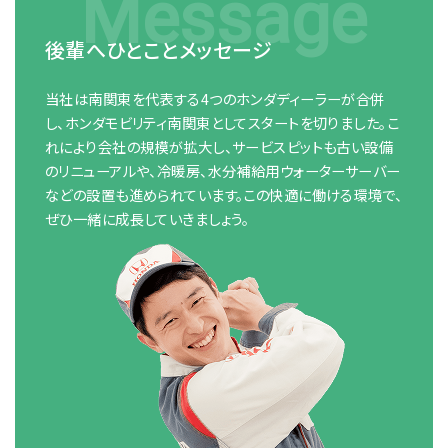
Message
後輩へひとことメッセージ
当社は南関東を代表する4つのホンダディーラーが合併
し、ホンダモビリティ南関東としてスタートを切りました。こ
れにより会社の規模が拡大し、サービスピットも古い設備
のリニューアルや、冷暖房、水分補給用ウォーターサーバー
などの設置も進められています。この快適に働ける環境で、
ぜひ一緒に成長していきましょう。
プライバシーポリシー
ホンダモビリティ南関東 法人サイト