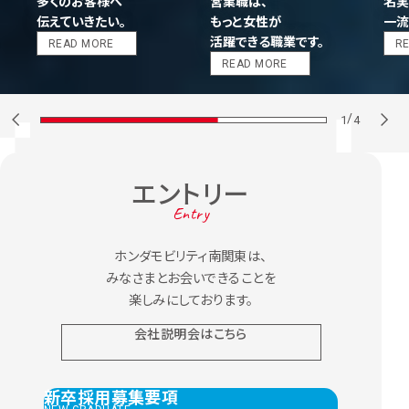
多くのお客様へ
営業職は、
名実
伝えていきたい。
もっと女性が
一流
活躍できる職業です。
READ MORE
R
READ MORE
/
1
4
エントリー
ホンダモビリティ南関東は、
みなさまとお会いできることを
楽しみにしております。
会社説明会はこちら
新卒採用募集要項