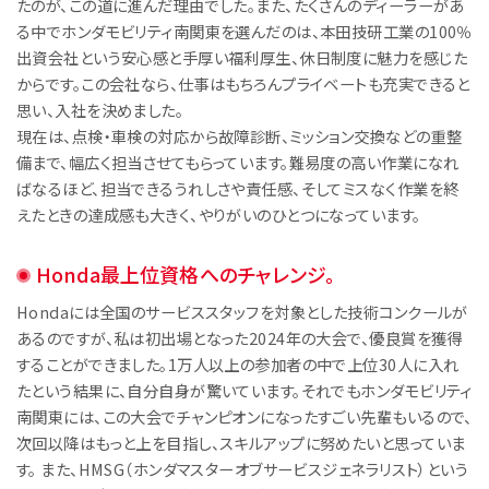
たのが、この道に進んだ理由でした。また、たくさんのディーラーがあ
る中でホンダモビリティ南関東を選んだのは、本田技研工業の100％
出資会社という安心感と手厚い福利厚生、休日制度に魅力を感じた
からです。この会社なら、仕事はもちろんプライベートも充実できると
思い、入社を決めました。
現在は、点検・車検の対応から故障診断、ミッション交換などの重整
備まで、幅広く担当させてもらっています。難易度の高い作業になれ
ばなるほど、担当できるうれしさや責任感、そしてミスなく作業を終
えたときの達成感も大きく、やりがいのひとつになっています。
Honda最上位資格へのチャレンジ。
Hondaには全国のサービススタッフを対象とした技術コンクールが
あるのですが、私は初出場となった2024年の大会で、優良賞を獲得
することができました。1万人以上の参加者の中で上位30人に入れ
たという結果に、自分自身が驚いています。それでもホンダモビリティ
南関東には、この大会でチャンピオンになったすごい先輩もいるので、
次回以降はもっと上を目指し、スキルアップに努めたいと思っていま
す。 また、HMSG（ホンダマスターオブサービスジェネラリスト）という