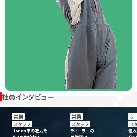
社員インタビュー
営業
営業
サ
スタッフ
スタッフ
ス
Honda車の魅力を
ディーラーの
憧れ