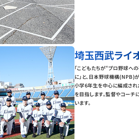
埼玉西武ライ
「こどもたちが“プロ野球への
に」と、日本野球機構(NPB)
小学6年生を中心に編成され
を目指します。監督やコーチ
います。