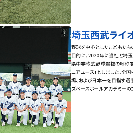
埼玉西武ライ
野球を中心としたこどもたち
目的に、2020年に当社と
県中学軟式野球選抜の呼称を2
ニアユース」としました。全
場、および日本一を目指す選
ズベースボールアカデミーの