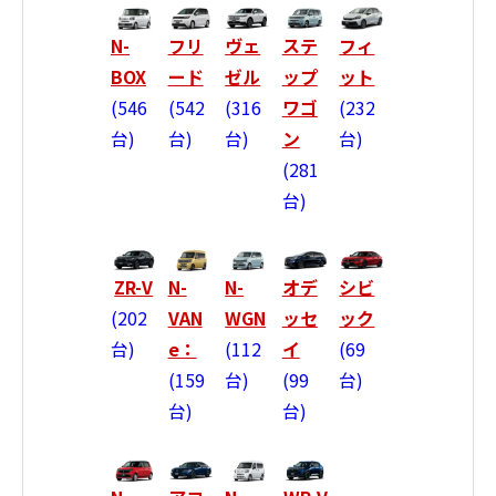
N-
フリ
ヴェ
ステ
フィ
BOX
ード
ゼル
ップ
ット
546
542
316
ワゴ
232
台
台
台
ン
台
281
台
ZR-V
N-
N-
オデ
シビ
202
VAN
WGN
ッセ
ック
台
e：
112
イ
69
159
台
99
台
台
台