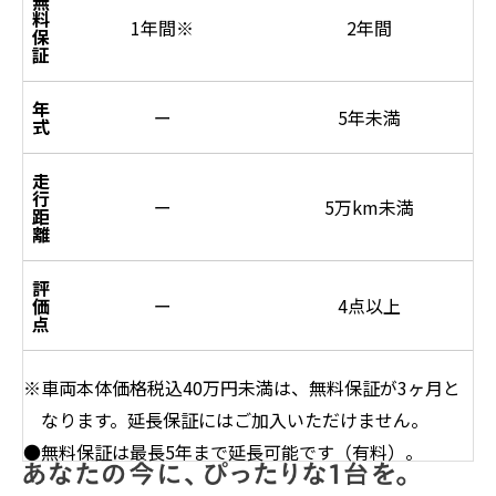
無
料
1年間
※
2年間
保
証
年
ー
5年未満
式
走
行
ー
5万km未満
距
離
評
価
ー
4点以上
点
※車両本体価格税込40万円未満は、無料保証が3ヶ月と
なります。延長保証にはご加入いただけません。
●無料保証は最長5年まで延長可能です（有料）。