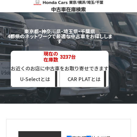
東京都・神奈川県・埼玉県・千葉県
4都県のネットワークで最適な中古車をお探ししま
す
現在の
台
3237
在庫数
お近くのお店に中古車をお取り寄せできます
U-Selectとは
CAR PLATとは