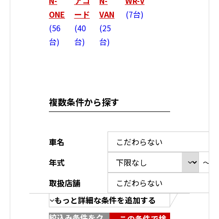
N-
アコ
N-
WR-V
ONE
ード
VAN
7台
56
40
25
台
台
台
複数条件から探す
車名
年式
～
取扱店舗
もっと詳細な条件を追加する
絞込み条件をク
この条件で検